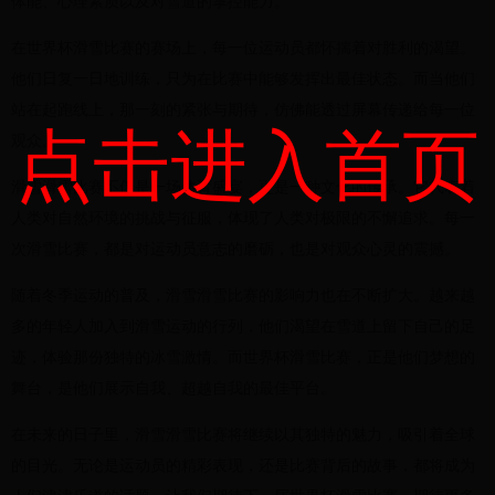
体能、心理素质以及对雪道的掌控能力。
在世界杯滑雪比赛的赛场上，每一位运动员都怀揣着对胜利的渴望。
他们日复一日地训练，只为在比赛中能够发挥出最佳状态。而当他们
站在起跑线上，那一刻的紧张与期待，仿佛能透过屏幕传递给每一位
点击进入首页
观众。
滑雪滑雪比赛不仅是一场体育盛宴，更是一种文化的传承。它代表着
人类对自然环境的挑战与征服，体现了人类对极限的不懈追求。每一
次滑雪比赛，都是对运动员意志的磨砺，也是对观众心灵的震撼。
随着冬季运动的普及，滑雪滑雪比赛的影响力也在不断扩大。越来越
多的年轻人加入到滑雪运动的行列，他们渴望在雪道上留下自己的足
迹，体验那份独特的冰雪激情。而世界杯滑雪比赛，正是他们梦想的
舞台，是他们展示自我、超越自我的最佳平台。
在未来的日子里，滑雪滑雪比赛将继续以其独特的魅力，吸引着全球
的目光。无论是运动员的精彩表现，还是比赛背后的故事，都将成为