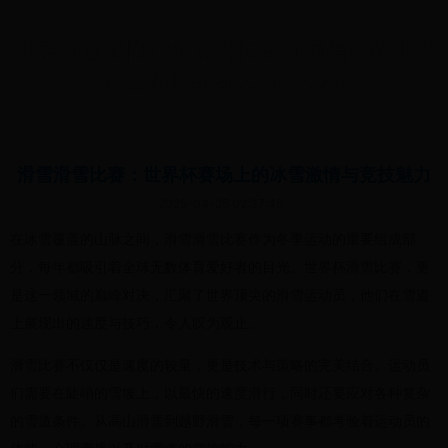
世界杯直播|3v3世界杯|Cabal通信中的世界
杯之声|cabalcomm.com
滑雪滑雪比赛：世界杯赛场上的冰雪激情与竞技魅力
2025-04-25 02:37:45
在冰雪覆盖的山脉之间，滑雪滑雪比赛作为冬季运动的重要组成部
分，每年都吸引着全球无数体育爱好者的目光。世界杯滑雪比赛，更
是这一领域的巅峰对决，汇聚了世界顶尖的滑雪运动员，他们在雪道
上展现出的速度与技巧，令人叹为观止。
滑雪比赛不仅仅是速度的较量，更是技术与策略的完美结合。运动员
们需要在陡峭的雪坡上，以最快的速度滑行，同时还要应对各种复杂
的雪道条件。从高山滑雪到越野滑雪，每一项赛事都考验着运动员的