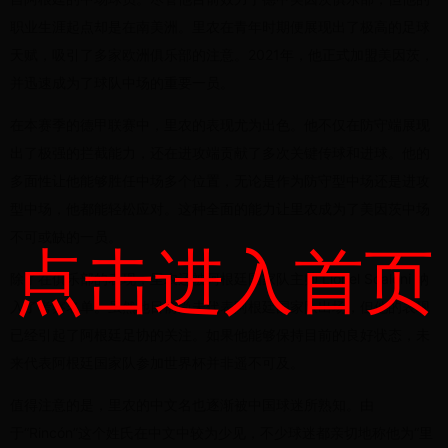
职业生涯起点却是在南美洲。里农在青年时期便展现出了极高的足球
天赋，吸引了多家欧洲俱乐部的注意。2021年，他正式加盟美因茨，
并迅速成为了球队中场的重要一员。
在本赛季的德甲联赛中，里农的表现尤为出色。他不仅在防守端展现
出了极强的拦截能力，还在进攻端贡献了多次关键传球和进球。他的
多面性让他能够胜任中场多个位置，无论是作为防守型中场还是进攻
型中场，他都能轻松应对。这种全面的能力让里农成为了美因茨中场
不可或缺的一员。
点击进入首页
除了在俱乐部的表现，里农还被阿根廷国家队主帅 Lionel Scaloni 纳
入了考察名单。虽然他目前尚未代表阿根廷国家队出场，但他的表现
已经引起了阿根廷足协的关注。如果他能够保持目前的良好状态，未
来代表阿根廷国家队参加世界杯并非遥不可及。
值得注意的是，里农的中文名也逐渐被中国球迷所熟知。由
于“Rincón”这个姓氏在中文中较为少见，不少球迷都亲切地称他为“里