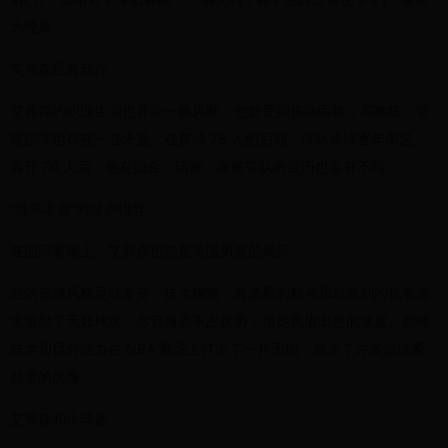
为经典。
艾弗森经典动作
艾弗森的职业生涯也并非一帆风顺。他曾受到伤病困扰，与教练、管
理层等也存在一些矛盾。在费城 76 人的后期，球队成绩逐年倒退。
离开 76 人后，他在掘金、活塞、灰熊等队的经历也各有不同。
“世界名画”胯过卢指导
在国际赛场上，艾弗森也曾是美国男篮的成员。
他的篮球风格灵动多变，技术娴熟，其坚毅的精神和对胜利的执着追
求激励了无数球迷。尽管身高不占优势，但他凭借出色的速度、控球
技术和得分能力在 NBA 赛场上打出了一片天地，成为了许多篮球爱
好者的偶像。
艾弗森和小球迷