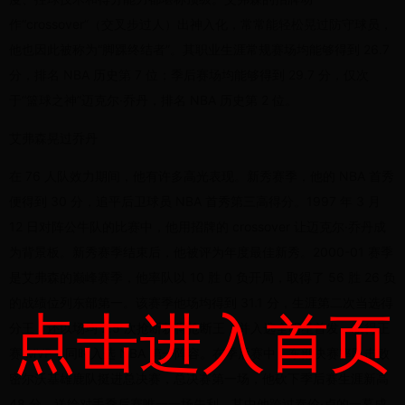
作“crossover”（交叉步过人）出神入化，常常能轻松晃过防守球员，
他也因此被称为“脚踝终结者”。其职业生涯常规赛场均能够得到 26.7
分，排名 NBA 历史第 7 位；季后赛场均能够得到 29.7 分，仅次
于“篮球之神”迈克尔·乔丹，排名 NBA 历史第 2 位。
艾弗森晃过乔丹
在 76 人队效力期间，他有许多高光表现。新秀赛季，他的 NBA 首秀
便得到 30 分，追平后卫球员 NBA 首秀第三高得分。1997 年 3 月
12 日对阵公牛队的比赛中，他用招牌的 crossover 让迈克尔·乔丹成
为背景板。新秀赛季结束后，他被评为年度最佳新秀。2000-01 赛季
是艾弗森的巅峰赛季，他率队以 10 胜 0 负开局，取得了 56 胜 26 负
的战绩位列东部第一。该赛季他场均得到 31.1 分，生涯第二次当选得
点击进入首页
分王，还以场均 2.5 次抢断获得抢断王，并入选全明星首发，获得正
赛 MVP，同时入选 NBA 第一阵容。在季后赛中，东部决赛率队击败
密尔沃基雄鹿队挺进总决赛，总决赛第一场，他砍下季后赛生涯新高
48 分，送给对手季后赛唯一一场失利，其中他跨过泰伦·卢的一幕成