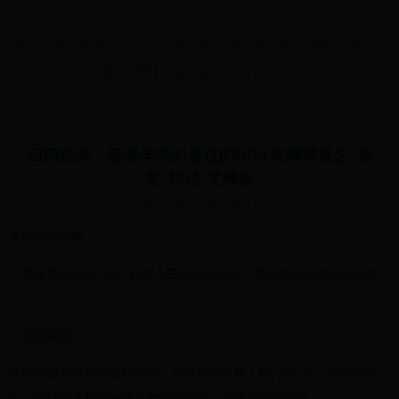
世界杯直播|3v3世界杯|Cabal通信中的世界
杯之声|cabalcomm.com
回顾经典，那些年我们看过的NBA老牌球星之“答
案”阿伦·艾弗森
2025-08-13 05:51:42
艾弗森的铜像
艾弗森被认为是 NBA 历史上最伟大的得分手和最有影响力的球员之
一。
艾弗森跳投
他拥有极其出色的篮球技巧。尽管身高只有 1.83 米左右，但他的速
度、控球技术和得分能力都堪称顶级。艾弗森的招牌动