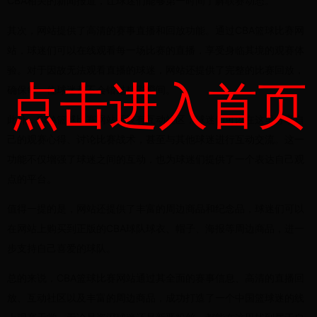
CBA相关的新闻报道，让球迷们能够第一时间了解联赛动态。
其次，网站提供了高清的赛事直播和回放功能。通过CBA篮球比赛网
站，球迷们可以在线观看每一场比赛的直播，享受身临其境的观赛体
验。对于因故无法观看直播的球迷，网站还提供了完整的比赛回放，
点击进入首页
确保每一位球迷都不会错过精彩瞬间。
此外，CBA篮球比赛网站还设有互动社区，球迷们可以在这里分享自
己的观赛心得、讨论比赛战术，甚至与其他球迷进行互动交流。这一
功能不仅增强了球迷之间的互动，也为球迷们提供了一个表达自己观
点的平台。
值得一提的是，网站还提供了丰富的周边商品和纪念品，球迷们可以
在网站上购买到正版的CBA球队球衣、帽子、海报等周边商品，进一
步支持自己喜爱的球队。
总的来说，CBA篮球比赛网站通过其全面的赛事信息、高清的直播回
放、互动社区以及丰富的周边商品，成功打造了一个中国篮球迷的线