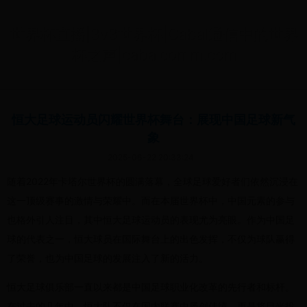
世界杯直播|3v3世界杯|Cabal通信中的世界
杯之声|cabalcomm.com
恒大足球运动员闪耀世界杯舞台：展现中国足球新气
象
2025-06-22 20:33:24
随着2022年卡塔尔世界杯的圆满落幕，全球足球爱好者们依然沉浸在
这一顶级赛事的激情与荣耀中。而在本届世界杯中，中国元素的参与
也格外引人注目，其中恒大足球运动员的表现尤为亮眼。作为中国足
球的代表之一，恒大球员在国际舞台上的出色发挥，不仅为球队赢得
了荣誉，也为中国足球的发展注入了新的活力。
恒大足球俱乐部一直以来都是中国足球职业化改革的先行者和标杆。
在过去的几年中，恒大队不仅在国内联赛中屡创佳绩，更是将目光投