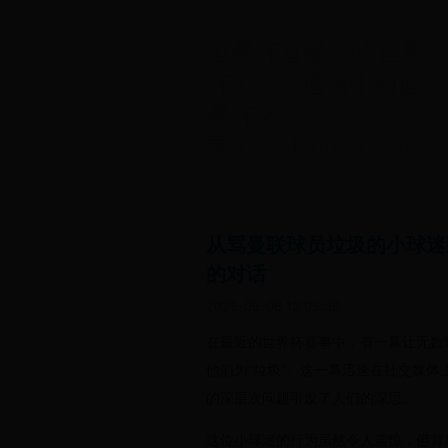
世界杯直播|3v3世界
杯|Cabal通信中的世
界杯之
声|cabalcomm.com
从骂曼联球员垃圾的小球迷
的对话
2025-05-06 12:05:36
在最近的世界杯赛事中，有一幕让无数
他们为“垃圾”。这一幕迅速在社交媒
的深层次问题引发了人们的深思。
这位小球迷的行为虽然令人震惊，但背