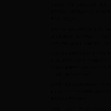
文化现象，不仅仅是竞技体育，更是一
源于对球队的深厚情感和对胜利的渴望
己球队的恶意攻击。
曼联作为一支历史悠久的豪门球队，拥
足球迷的期望。在这种情况下，一些年
这种行为不仅伤害了球员的感情，也损
足球文化的建设需要每一个参与者的努
队应该通过透明的沟通和积极的行动，
时保持谦逊和尊重；球迷则应该学会理
正能量，引导公众理性讨论。
对于那位骂曼联球员的小球迷，或许我
的时候，关键在于如何正确地表达和处
能创造更加美好的未来。
让我们一起呼吁，无论是场上还是场下