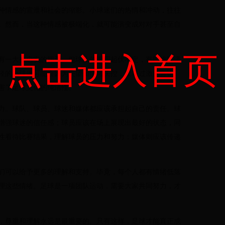
种情感的宣泄和社会的缩影。小球迷们的热情和冲动，往往
。然而，当这种情感被极端化，就可能演变成对对手甚至自
点击进入首页
有一大批忠实的拥趸。但球队的表现起伏不定，有时难以满
轻的小球迷可能会因为失望而情绪失控，发表过激的言论。
害了足球文化的纯洁性。
力。球队、球员、球迷和媒体都应该承担起自己的责任。球
增强球迷的信任感；球员应该在场上展现出最好的状态，同
性看待比赛结果，理解球员的压力和努力；媒体则应该传递
们可以给予更多的理解和支持。毕竟，每个人都有情绪低落
理这些情绪。足球是一项团队运动，需要大家共同努力，才
，尊重和理解永远是最重要的。只有这样，足球才能真正成