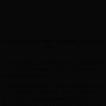
世界杯直播|3v3世界杯|Cabal通信中的世界
杯之声|cabalcomm.com
中国队世界杯2022：梦想与现实的碰撞，未来之路在
何方？
2025-04-28 20:19:33
2022年卡塔尔世界杯，对于中国足球来说，又是一次梦想与现实的激
烈碰撞。尽管中国队未能成功晋级世界杯正赛，但这一年的征程依然
充满了值得反思与总结的时刻。
从预选赛的起步到最终的遗憾出局，中国队的表现让无数球迷心情复
杂。在亚洲区预选赛中，中国队与日本、澳大利亚、沙特等强队同
组，竞争异常激烈。虽然球队在部分比赛中展现了顽强的斗志，但整
体实力上的差距依然明显。尤其是在关键战役中，进攻乏力、防守漏