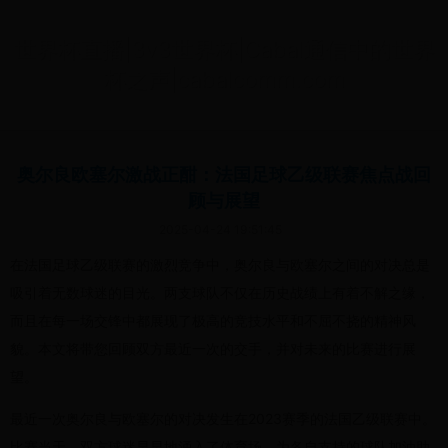
世界杯直播|3v3世界杯|Cabal通信中的世界
杯之声|cabalcomm.com
奥尔良欧塞尔激战正酣：法国足球乙级联赛焦点战回
顾与展望
2025-04-24 19:51:45
在法国足球乙级联赛的激烈竞争中，奥尔良与欧塞尔之间的对决总是
吸引着无数球迷的目光。两支球队不仅在历史战绩上有着不解之缘，
而且在每一场交锋中都展现了极高的竞技水平和不屈不挠的精神风
貌。本文将带您回顾双方最近一次的交手，并对未来的比赛进行展
望。
最近一次奥尔良与欧塞尔的对决发生在2023赛季的法国乙级联赛中。
比赛当天，双方球迷早早地涌入了体育场，为各自支持的球队加油助