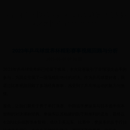
世界杯直播|3v3世界杯|Cabal通信中的世界
杯之声|cabalcomm.com
2023年乒乓球世界杯精彩赛事视频回顾与分析
2025-05-01 07:38:55
2023年乒乓球世界杯已经落下帷幕，本次比赛吸引了全球顶尖选手的
参与，为观众呈现了一场场精彩绝伦的对决。作为乒乓球爱好者，我
通过比赛视频回顾了多场经典赛事，感受到了乒乓球运动的魅力与激
情。
首先，让我们聚焦于男子单打决赛。中国选手樊振东与日本选手张本
智和的对决堪称经典。樊振东以其稳健的防守和犀利的进攻，最终以
4:2的比分战胜张本智和，成功卫冕冠军。比赛中，樊振东的反手拧拉