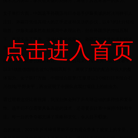
技术尤为突出，多次在关键时刻得分，展现了其世界第一的实力。
女子单打方面，中国选手孙颖莎与日本选手伊藤美诚的对决同样引人
注目。孙颖莎凭借其强大的正手进攻和灵活的步伐，以4:1的比分轻松
取胜。伊藤美诚虽然在前两局中表现出色，但在孙颖莎的持续压制
下，逐渐失去了节奏。这场比赛的视频中，孙颖莎的快速衔接和精准
点击进入首页
落点令人印象深刻。
此外，双打比赛也颇具看点。中国组合马龙/许昕在男子双打决赛中，
以3:1战胜德国组合波尔/弗朗西斯卡，展现了默契的配合和强大的整
体实力。女子双打方面，中国组合陈梦/王曼昱以3:0横扫日本组合石
川佳纯/平野美宇，再次证明了中国队在双打项目上的统治力。
通过观看这些比赛视频，我深刻体会到了乒乓球运动的多样性和复杂
性。选手们不仅需要具备高超的技术，还需要在比赛中保持冷静和专
注。每一分的争夺都充满了策略和变化，令人目不暇接。
总的来说，2023年乒乓球世界杯不仅为观众带来了视觉上的享受，也