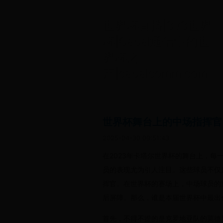
世界杯直播|3v3世界
杯|Cabal通信中的世
界杯之
声|cabalcomm.com
世界杯舞台上的中场指挥官
2025-04-30 09:51:43
在2023年卡塔尔世界杯的舞台上，
员的表现尤为引人注目。这些球员不仅
挥官。在世界杯的赛场上，中场球员的
后屏障。那么，谁是本届世界杯中最出
首先，不得不提的是克罗地亚队的莫德