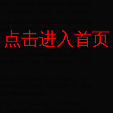
界杯上，他依然展现出了极高的竞技状态，带领克罗地亚队
力、视野和创造力让对手防不胜防，堪称中场的完美典范。
中场位置上的佼佼者。德布劳内以其惊人的传球技术和突破能
可替代。在本届世界杯上，德布劳内的表现依然抢眼，多次
点击进入首页
时队的进攻更加犀利，防守也更加稳固。
上的顶级球员之一。作为一名防守型中场，卡塞米罗以其强
在本届世界杯上，他依然是巴西队中场的绝对核心，多次在
在让巴西队的中场更加稳固，也为球队的进攻提供了坚实的
他优秀的中场球员在本届世界杯上有着出色的表现。例如，
的楚阿梅尼等年轻球员也展现出了极高的潜力和实力。他们的
也让本届世界杯更加精彩纷呈。
至关重要。他们不仅是球队的核心，更是比赛的胜负手。无
罗，这些球员都用自己的实力证明了自己是球队的中流砥