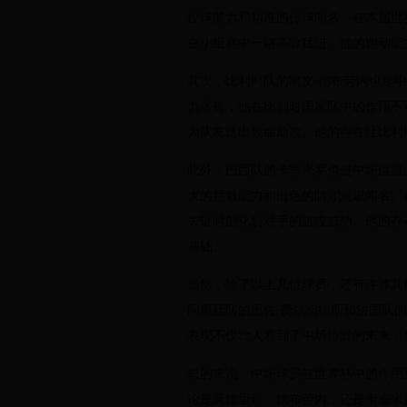
控球能力和精准的传球闻名。在本届世
在小组赛中一路高歌猛进。他的跑动能
其次，比利时队的凯文·德布劳内也是
力著称，他在比利时国家队中的作用不
为队友送出致命助攻。他的存在让比利
此外，巴西队的卡塞米罗也是中场位置
大的拦截能力和出色的防守意识闻名。
关键时刻化解对手的进攻威胁。他的存
基础。
当然，除了以上几位球员，还有许多其
阿根廷队的恩佐·费尔南德斯和法国队
表现不仅让人看到了中场位置的未来，
总的来说，中场球员在世界杯中的作用
论是莫德里奇、德布劳内，还是卡塞米