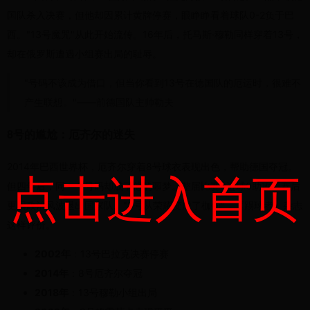
国队杀入决赛，但他却因累计黄牌停赛，眼睁睁看着球队0-2负于巴
西。"13号魔咒"从此开始流传。16年后，托马斯·穆勒同样穿着13号，
却在俄罗斯遭遇小组赛出局的耻辱。
"号码不该成为借口，但当你看到13号在德国队的厄运时，很难不
产生联想。"——前德国队主帅勒夫
8号的尴尬：厄齐尔的迷失
2014年巴西世界杯，厄齐尔穿着8号球衣表现出色，帮助德国夺冠。
点击进入首页
但四年后，同一个号码却成了他的噩梦。整届比赛0进球0助攻，赛后
更因政治风波退出国家队。"8号从荣耀变成了枷锁"，《踢球者》杂志
这样评价。
2002年
：13号巴拉克决赛停赛
2014年
：8号厄齐尔夺冠
2018年
：13号穆勒小组出局