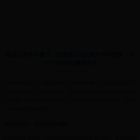
世界杯直播|3v3世界杯|Cabal通信中的世界
杯之声|cabalcomm.com
德国队世界杯魔咒：好球员为何总被烂号码拖累？从
13号到8号的尴尬传承
2025-06-04 16:06:38
在世界杯的历史上，德国队总有一个奇怪的现象：实力顶尖的球员却
总被分配到一个"不吉利"的号码。这种现象从2002年世界杯的13号巴
拉克开始，到2014年的8号厄齐尔，再到2018年的13号穆勒，似乎成
了一种难以打破的魔咒。
13号的诅咒：从巴拉克到穆勒
2002年韩日世界杯，正值巅峰期的巴拉克身披13号战袍。虽然带领德