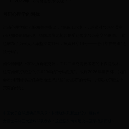
2022年
：8号格雷茨卡表现平平
号码心理学的困扰
运动心理学家汉斯·格鲁伯指出："在高压环境下，球员对号码的潜意
识认知会影响表现。德国球员尤其容易受到传统号码意义的影响。"这
也解释了为何克洛泽坚持要11号，拉姆只穿16号——他们都在规避"危
险号码"。
如今德国队正在经历新老交替，主帅弗里克需要考虑的不仅是战术，
还有如何打破这个持续20年的"号码魔咒"。或许2026年世界杯，我们
会看到德国球星们勇敢地选择那些"被诅咒"的号码，用实力打破这个
荒谬的传说。
中国女子台球运动员风采录：从潘晓婷到新生代的巾帼传奇
女排世界杯五大遗珠球队盘点：这些强队为何屡次与冠军擦肩而过？