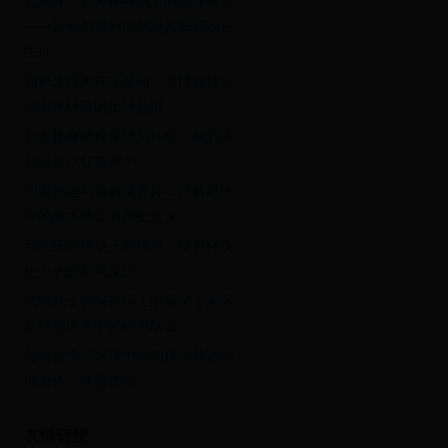
焦刘洋：世界杯赛场上的蝶泳传奇
——运动员资料库解析其辉煌职业
生涯
西班牙世界杯主题曲：激情旋律点
燃全球球迷的足球热情
世界杯赛场惊现球员斗殴：裁判该
如何出示红黄牌？
回看德国与瑞典世界杯：经典对决
中的战术博弈与历史意义
那些死在球场上的球员：世界杯历
史上的悲剧与反思
武警战士在绿茵场上的风采：国际
足球邀请赛中的特别队伍
如何在实况足球中自创球员并调满
能力值：终极指南
友情链接