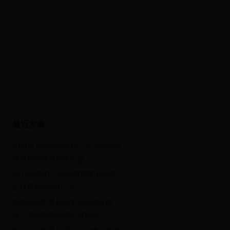
全球球迷交流
赛事通信解读
最近发表
NBA球员的平均年薪：从篮球场到
世界杯的跨界财富比较
2018世界杯：激情与荣耀的碰撞，
足球盛宴的永恒记忆
加纳队在世界杯历史上的最佳战
绩：非洲黑星的崛起与辉煌