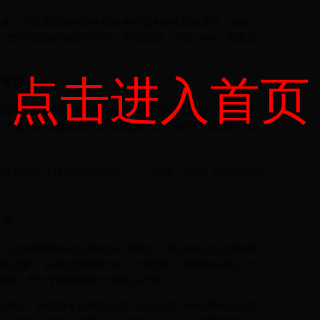
化名）凭借其深邃的眼眸和精准的战术解读迅速走红。她在小
单日播放量突破500万次。网友戏称："她让VAR（视频助
点击进入首页
女军团
队时，因穿着印有"足球回家"口味的定制西装登上热搜。而
解了卫冕冠军德国队爆冷出局的尴尬，她那句"足球是圆的，但
让观众忘记性别只记住内容" —— 法国《队报》评论员玛丽
人生
纠正前国脚嘉宾的技术错误引发热议。事后她在社交媒体发
低音量"，获得女权组织力挺。与此同时，韩国SBS的
金秀妍
时报》誉为"打破滤镜时代的真实声音"。
在延续。她们用专业素养证明：在足球这个传统男性主导的