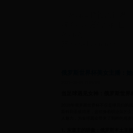
世界杯直播|3v3世界
杯|Cabal通信中的世
界杯之
声|cabalcomm.com
俄罗斯世界杯美女主播：她
2025-05-01 11:05:03
当足球遇见女神：俄罗斯世界
2018年俄罗斯世界杯不仅是球员们
斯科到圣彼得堡，这些身着职业装的女
人魅力，为全球观众带来了别样的观赛
1. 东道主的骄傲：俄罗斯本土主