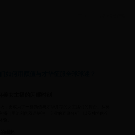
首页
实时信息传递
们如何用颜值与才华征服全球球迷？
杯美女主播的闪耀时刻
的战场，更成为了一群颜值与才华并存的女主播们的舞台。从莫
主播们用流利的双语解说、专业的赛事分析，以及独特的个
体验。
播的崛起