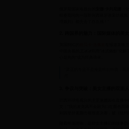
俄罗斯国家电视台的
安娜·卡列尼娜
（
组赛期间的一段即兴西班牙语采访视频，
理裁判）都失去了存在感！"
2. 跨国界的魅力：国际媒体的美
英国BBC的
丽贝卡·洛佩兹
在报道英格兰
中国央视的
王冰冰
则用"冰式幽默"化
心是热的"成为经典语录。
"真正的专业不是掩盖性别特质，而是
昂
3. 争议与突破：美女主播的双面
巴西环球电视台的
卡罗琳娜
因在直播中
文："我的麦克风不会因为口红颜色而降
则因坚持素颜出镜报道决赛，被《纽约
随着终场哨响，这些女主播们的故事仍