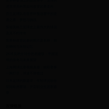
世界杯赛场上的隐形杀手：没球的
进攻球员科黑如何改变比赛走向
芬兰足球队在世界杯预选赛中的逆
袭之路：梦想与挑战
探秘英格兰足球史上最伟大的球员
及其不朽传奇
世界杯体育比赛的图片及名称：精
彩瞬间与永恒记忆
2K球员评分16分的易建联：中国篮
球的传奇与未来展望
上海网球比赛视频直播：精彩赛事
一网打尽，球迷不容错过
日本足球的新篇章：年轻球员纷纷
登陆欧洲赛场，开启职业生涯新篇
章
友情链接