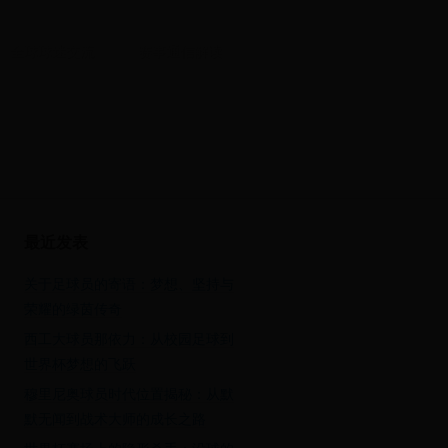
全球球迷交流
赛事通信解读
最近发表
关于足球员的寄语：梦想、坚持与
荣耀的绿茵传奇
西工大球员那依力：从校园足球到
世界杯梦想的飞跃
穆里尼奥球员时代位置揭秘：从默
默无闻到战术大师的成长之路