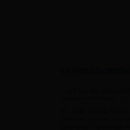
世界杯直播|3v3世界
杯|Cabal通信中的世
界杯之
声|cabalcomm.com
今日世界杯足球比赛精彩回
2025-05-02 18:24:03
2023年世界杯足球赛今日迎来多场
激烈较量到黑马球队的惊艳表现，今天
首先，备受瞩目的阿根廷队与德国队的
德国队。梅西在比赛中贡献了两粒进球
国队虽然表现顽强，但最终未能扭转局