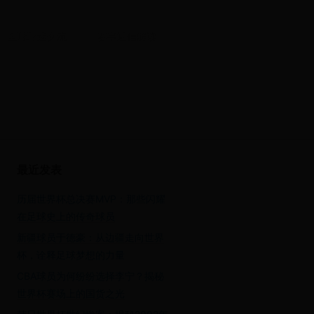
全球球迷交流
赛事通信解读
最近发表
历届世界杯总决赛MVP：那些闪耀
在足球史上的传奇球员
新疆球员于德豪：从边疆走向世界
杯，诠释足球梦想的力量
CBA球员为何纷纷选择李宁？揭秘
世界杯赛场上的国货之光