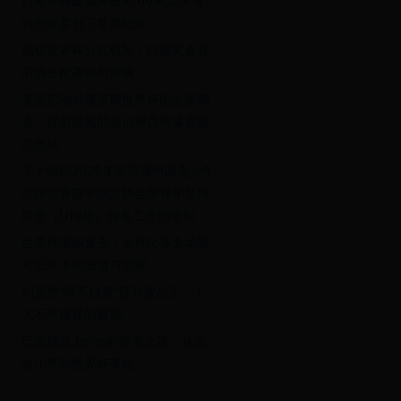
西藏那曲建成海拔4700米足球场
牧民联赛创下世界纪录
揭秘世界杯分红机制：巨额奖金背
后的分配逻辑与影响
美国启动对俄罗斯世界杯的全面调
查：背后隐藏的政治博弈与体育诚
信危机
关于组织2025年第四届中国青少年
足球联赛暨中国足协全国青年足球
联赛（U19组）报名工作的通知
世界杯现场直击：足球比赛全场照
片记录下的激情与荣耀
刘昊然“情不自禁”晋升激凸王，十
大不可描述的尴尬
巴西球员Jonas的传奇之路：从无
名小卒到世界杯英雄