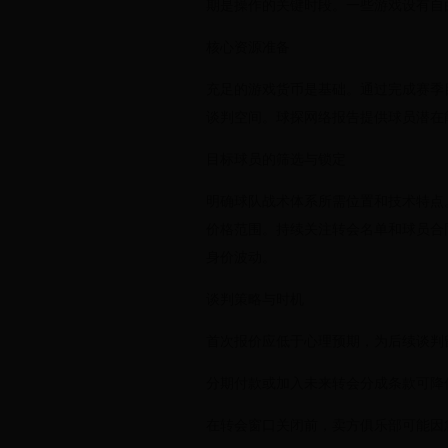
期是操作的关键时段。一些游戏设有自
核心资源准备
充足的游戏货币是基础。通过完成赛季
谈判空间。球探网络报告提供球员潜在
目标球员的筛选与锁定
明确球队战术体系所需位置和技术特点
价格范围。持续关注转会名单和球员合
身价波动。
谈判策略与时机
首次报价应低于心理预期，为后续谈判
分期付款或加入未来转会分成条款可降
在转会窗口关闭前，卖方俱乐部可能因