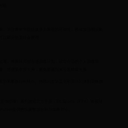
时机。
案。关注青年学院提拔潜力新星的可能性。租借加强制买断
可以部分抵充转会费用。
签署。将新球员整合进训练计划，设定合适的个人训练重
度。管理更衣室关系，避免新援到来引发阵容失衡。
察和果断执行的结合。持续的市场监测和灵活的谈判策略能
发布的《足球经理》系列游戏官方手册；EA Sports《FIFA》终极球
和Futbin提供的玩家数据分析与策略讨论。