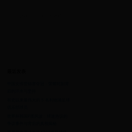
全球球迷交流
赛事通信解读
最近发表
中国女排世锦赛夺冠：荣耀时刻背
后的汗水与坚持
有史以来最伟大的 5 名利物浦足球
俱乐部球员
世界杯韩国P图风波：球迷热议的
争议事件与背后的真相揭秘