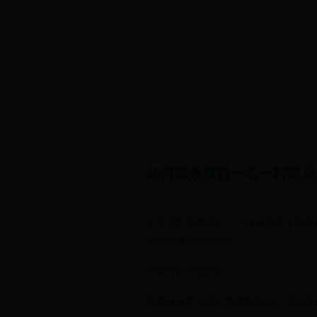
世界杯直播|3v3世界
杯|Cabal通信中的世
界杯之
声|cabalcomm.com
如何高效获得一名一转球员
2026-02-03 21:40:58
在足球管理游戏中，一转球员通常指通
系统策略和资源管理。
理解转会市场机制
游戏转会市场受多种参数影响。球员身