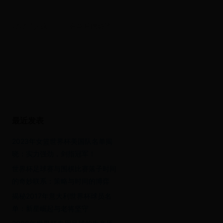
全球球迷交流
赛事通信解读
最近发表
2023年女篮世界杯美国队名单揭
晓：实力强劲，剑指冠军！
世界杯足球赛与围棋比赛落子时间
的奇妙联系：策略与时间的博弈
揭秘2017年意大利世界杯球员名
单：新星崛起与老将坚守