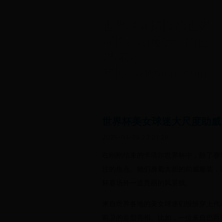
世界杯直播|3v3世界
杯|Cabal通信中的世
界杯之
声|cabalcomm.com
世界杯美女球迷大尺度助威
2025-04-29 23:21:28
在刚刚结束的卡塔尔世界杯中，除了赛
注的焦点。她们身着大胆的助威服装，
杯赛场外一道亮丽的风景线。
来自世界各地的美女球迷们纷纷穿上代
前卫的造型亮相。比如，一位来自巴西