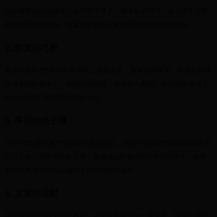
他在禁区前沿连续晃过多名防守球员，最终低射破门，这一球不仅帮
助巴西队锁定胜局，也成为了罗纳尔多职业生涯中的经典之作。
2. 苏克的巧射
克罗地亚队在1998年世界杯上表现出色，最终获得季军。苏克在对阵
牙买加的比赛中，一脚轻巧的挑射，将球送入网窝，这一进球展现了
他出色的射门技术和冷静的心态。
3. 亨利的处子球
1998年世界杯是亨利职业生涯的起点，他在小组赛对阵南非的比赛中
打入了自己的世界杯处子球。虽然法国队最终以3-0大胜对手，但亨
利的这粒进球却预示着一个伟大前锋的诞生。
4. 皮雷的远射
在法国对阵巴拉圭的比赛中，皮雷在禁区外的一脚远射，球如出膛的