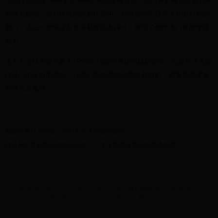
却令人难忘。在对阵法国队的比赛中，舒梅切尔不仅多次扑出对方的
射门，还在一次快速反击中助攻队友得分，展现了他作为门将的全面
能力。
这十大进球不仅代表了1998年法国世界杯的精彩瞬间，也成为了无数
球迷心中永恒的回忆。让我们再次回味这些经典时刻，感受足球带来
的快乐与激情。
揭秘巴塞球员国籍：他们究竟来自哪些国家？
西班牙世界杯预选赛积分分析：斗牛士军团能否延续强势表现？
Copyright © 2022 世界杯直播|3v3世界杯|Cabal通信中的世界杯之
声|cabalcomm.com All Rights Reserved.