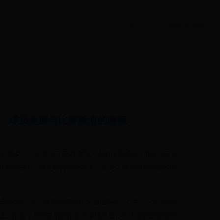
首页
实时信息传递
：球员健康与比赛激情的碰撞
球迷的盛宴，不仅带来了无数激动人心的比赛瞬间，也引发了对
月的赛事中，受伤事件频频发生，成为了赛场内外热议的话
球星C罗。在小组赛对阵西班牙的比赛中，C罗在一次激烈的
成了比赛，并在随后的比赛中继续出场，但伤病的阴影始终