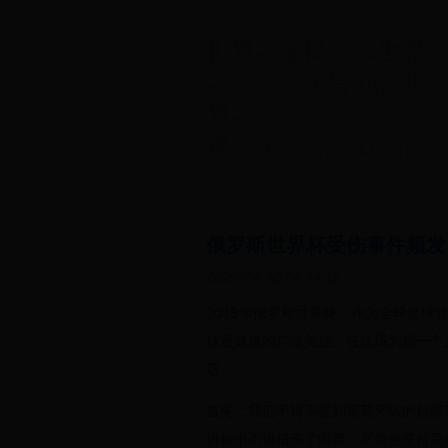
世界杯直播|3v3世界
杯|Cabal通信中的世
界杯之
声|cabalcomm.com
俄罗斯世界杯受伤事件频发
2025-04-30 04:44:12
2018年俄罗斯世界杯，作为全球足
球员健康的广泛关注。在这场为期一个
题。
首先，我们不得不提到葡萄牙队的超级
拼抢中不慎扭伤了脚踝。尽管他坚持完