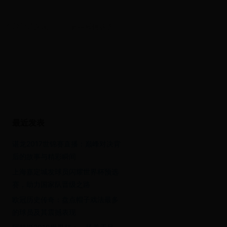
全球球迷交流
赛事通信解读
最近发表
谌龙2017世锦赛直播：巅峰对决背
后的故事与精彩瞬间
上海嘉定城发球员闪耀世界杯预选
赛，助力国家队晋级之路
欧冠历史传奇：盘点帽子戏法最多
的球员及其震撼表现