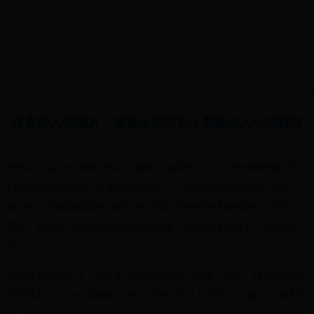
世界杯直播|3v3世界杯|Cabal通信中的世界
杯之声|cabalcomm.com
世界杯入球图片：捕捉足球历史上最激动人心的瞬间
2025-05-19 19:58:21
世界杯，这个全球最大的足球盛事，每四年一次，总是能够带给球迷
们无数难忘的瞬间。而在这些瞬间中，入球无疑是最为激动人心的。
每一粒入球都承载着球员的汗水、团队的协作和球迷的期待。而通过
图片，我们可以将这些瞬间永久地定格，成为足球历史上不可磨灭的
印记。
在世界杯的历史上，有许多入球图片成为了经典。比如，1986年墨西
哥世界杯上，马拉多纳的“上帝之手”和“世纪入球”至今仍被人们津津乐