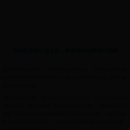
世界杯直播|3v3世界杯|Cabal通信中的世界
杯之声|cabalcomm.com
智利世界杯八强之路：南美劲旅的辉煌与遗憾
2025-05-21 07:56:54
在世界杯的历史长河中，智利队曾多次崭露头角，尤其是在2010年南
非世界杯和2014年巴西世界杯中，他们连续两届闯入八强，书写了南
美足球的辉煌篇章。
2010年南非世界杯，智利队在小组赛中表现出色，以2胜1负的战绩成
功晋级16强。在1/8决赛中，他们面对强大的巴西队，虽然最终以0:3
落败，但智利队的顽强拼搏精神赢得了全球球迷的尊重。门将克劳迪
奥·布拉沃的多次精彩扑救，以及前锋亚历克西斯·桑切斯的犀利突破，