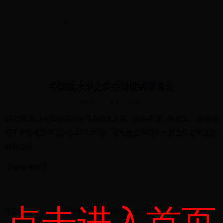
世界杯直播|3v3世界杯|Cabal通信中的世界
杯之声|cabalcomm.com
中国跳水梦之队夺得世锦赛首金
2026-02-27 19:28:43
2025世界泳联世锦赛跳水混合团体决赛，由陈芋汐、陈艺文、曹缘和
程子龙组成的中国队以466.25分，毫无悬念夺得跳水梦之队在本届世
锦赛首金。
【编辑:李季】
点击进入首页
十二年一轮回，六选手为中国男网在大满贯创造二十大突破（终）