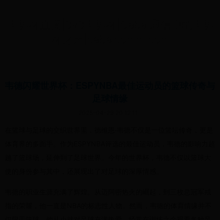
世界杯直播|3v3世界杯|Cabal通信中的世界
杯之声|cabalcomm.com
韦德闪耀世界杯：ESPYNBA最佳运动员的篮球传奇与
足球情缘
2025-04-29 20:12:11
在篮球与足球的交织世界里，德维恩·韦德不仅是一位篮坛传奇，更是
体育界的多面手。作为ESPYNBA评选的最佳运动员，韦德的影响力超
越了篮球场，延伸到了足球世界。今年的世界杯，韦德不仅以篮球大
使的身份参与其中，还展现出了对足球的深厚情感。
韦德的职业生涯充满了辉煌。从迈阿密热火的崛起，到三枚总冠军戒
指的荣耀，他一直是NBA的标志性人物。然而，韦德的体育情缘并不
仅限于篮球。他从小就对足球充满热爱，经常在训练之余观看各种足