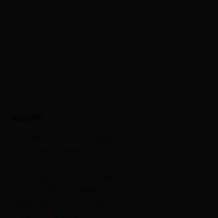
全球球迷交流
赛事通信解读
最近发表
重温经典对决：解析2006年世界杯
总决赛录像中的关键瞬间与战术博
弈
2019乒乓世锦赛男单半决赛：巅峰
对决，马龙与樊振东的精彩较量
世界杯直播焦点战：巴西与墨西哥
的绿茵对决引发全球关注