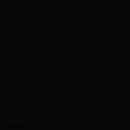
2023年女篮世界杯美国队名单揭
晓：实力强劲，剑指冠军！
江苏女排激战日本队！精彩比赛视
频回顾与战术分析
世界杯外的激烈对决：格斗狂人与
田野的绿茵场较量
冰岛历史世界杯之旅：从北欧小国
到全球瞩目的足球奇迹
中国业余羽毛球运动员的崛起：从
草根到国际舞台的奋斗之路
利物浦三号球员的崛起：从默默无
闻到球队核心的传奇之路
揭秘巴塞球员国籍：他们究竟来自
哪些国家？
友情链接