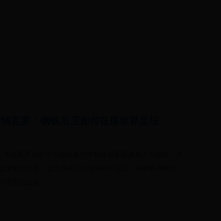
首页
实时信息传递
主卡纳瓦罗：钢铁后卫如何征服世界足坛
奥·卡纳瓦罗以近乎完美的表现带领蓝衣军团捧起大力神杯，并
球奖的球员。这位身高仅1.76米的中后卫，用教科书般的
守球员的认知。