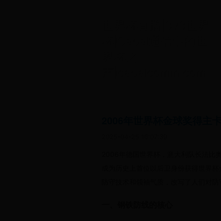
世界杯直播|3v3世界
杯|Cabal通信中的世
界杯之
声|cabalcomm.com
2006年世界杯金球奖得
2025-04-25 16:07:39
2006年德国世界杯，意大利队长法比
成为历史上首位以后卫身份获得世界杯金
防守技术和领袖气质，改写了人们对防
一、钢铁防线的核心