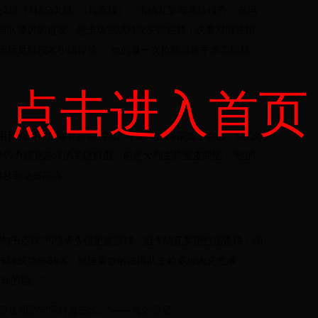
2球（1粒乌龙球，1粒点球），卡纳瓦罗与马特拉齐、布冯
国队凌厉的进攻，他全场完成11次关键拦截；决赛对阵法国
。国际足联技术小组评价：“他的每一次抢断都像手术刀般精
点击进入首页
用预判和弹跳弥补身高劣势。半决赛对阵东道主德国，他7次
分钟力压克洛泽的关键解围。前意大利主帅里皮回忆：“他的
3秒到达最高点。”
“勺子点球”和惊天头槌更抓眼球。但卡纳瓦罗用数据说话：淘
截，传球成功率89%。就连落败的法国队主帅多梅内克也承
动的墙。”
罗证明防守同样是艺术。”——马尔蒂尼