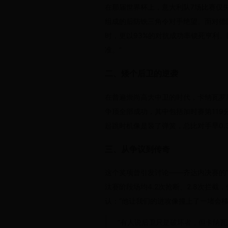
在那届世界杯上，意大利队7场比赛仅失
组成的后防铁三角令对手绝望。面对德
时，更以93%的对抗成功率锁死亨利
准。”
二、矮个后卫的逆袭
在普遍崇尚高大中卫的时代，卡纳瓦罗
争顶全部成功，其中包括加时赛第119
起跳时机像是装了弹簧，总比对手早0.
三、从争议到传奇
这个奖项曾引发讨论——齐达内决赛的
汰赛阶段场均4.2次抢断、2.8次拦
认：“他让我们的进攻像撞上了一堵会移
“有人说后卫只是破坏者，但卡纳瓦