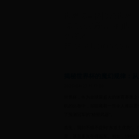
世界杯直播|3v3世界
杯|Cabal通信中的世
界杯之
声|cabalcomm.com
揭秘世界杯的魔幻规律：从
2025-04-27 11:17:36
世界杯，作为全球最盛大的体育赛事之
机的比赛中，却隐藏着一些令人难以置
了预测冠军的“秘密武器”。
首先，我们不得不提到“东道主优势”。
异，甚至多次夺得冠军。例如，1966年