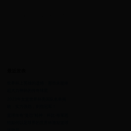
全球球迷交流
赛事通信解读
最近发表
世界杯上英雄的遗憾：那些未能捧
起大力神杯的传奇球星
2023年女篮世界杯美国队名单揭
晓：实力强劲，剑指冠军！
篮球传奇“曼巴”精神：科比·布莱恩
特如何以足球界的世界杯激励篮球
运动员