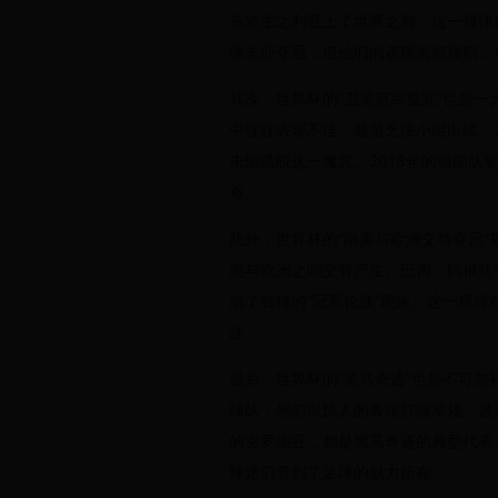
东道主之利登上了世界之巅。这一规律
终未能夺冠，但他们的表现远超预期，
其次，世界杯的“卫冕冠军魔咒”也是一
中往往表现不佳，甚至无法小组出线。20
未能逃脱这一魔咒。2018年的德国
奇。
此外，世界杯的“南美与欧洲交替夺冠”
美与欧洲之间交替产生。巴西、阿根廷
成了独特的“冠军轮换”现象。这一规律
注。
最后，世界杯的“黑马奇迹”也是不可
球队，他们以惊人的表现打破常规，甚至杀
的克罗地亚，都是黑马奇迹的典型代表
球迷们看到了足球的魅力所在。