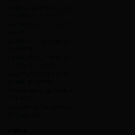
女排世锦赛中国对阵土耳其：关键
战役的战术分析与未来展望
揭秘巴塞球员国籍：他们究竟来自
哪些国家？
重温经典对决：骑士vs火箭的比赛
录像深度解析
北美洲的足球狂热：世界杯预选赛
中的激烈对决与未来展望
2022世界杯阿根廷夺冠背后的关
键：梅西助攻的传奇时刻
1992年奥运会跳水比赛：传奇瞬间
与历史的交汇
今晚英超比赛几点开始？关键场次
时间表与观赛指南
友情链接