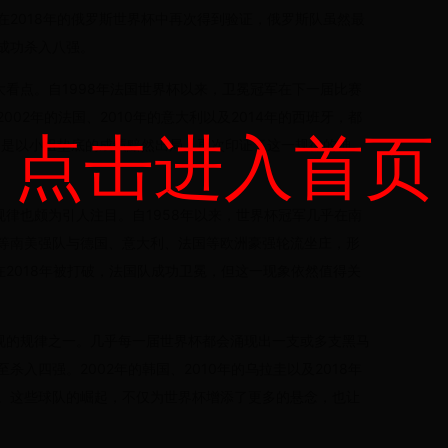
在2018年的俄罗斯世界杯中再次得到验证，俄罗斯队虽然最
成功杀入八强。
大看点。自1998年法国世界杯以来，卫冕冠军在下一届比赛
02年的法国、2010年的意大利以及2014年的西班牙，都
点击进入首页
队更是以小组垫底的成绩黯然出局，再次印证了这一规律的神
规律也颇为引人注目。自1958年以来，世界杯冠军几乎在南
等南美强队与德国、意大利、法国等欧洲豪强轮流坐庄，形
在2018年被打破，法国队成功卫冕，但这一现象依然值得关
忽视的规律之一。几乎每一届世界杯都会涌现出一支或多支黑马
入四强。2002年的韩国、2010年的乌拉圭以及2018年
。这些球队的崛起，不仅为世界杯增添了更多的悬念，也让