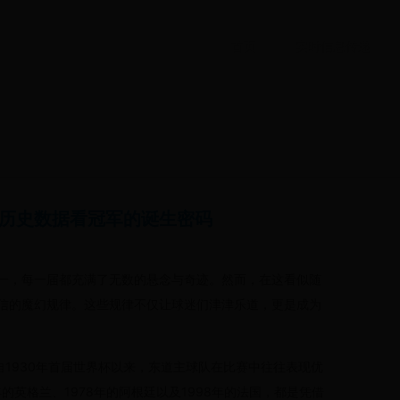
首页
实时信息传递
历史数据看冠军的诞生密码
一，每一届都充满了无数的悬念与奇迹。然而，在这看似随
信的魔幻规律。这些规律不仅让球迷们津津乐道，更是成为
自1930年首届世界杯以来，东道主球队在比赛中往往表现优
的英格兰、1978年的阿根廷以及1998年的法国，都是凭借