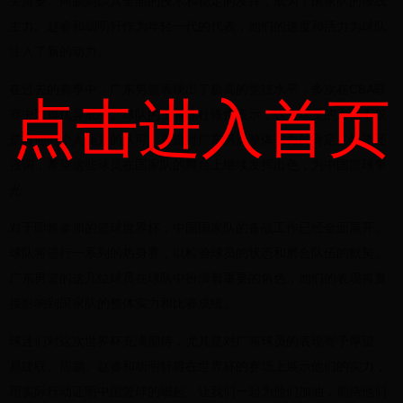
关重要。周鹏则以其全面的技术和稳定的发挥，成为了国家队的锋线
主力。赵睿和胡明轩作为年轻一代的代表，他们的速度和活力为球队
注入了新的动力。
在过去的赛季中，广东男篮表现出了极高的竞技水平，多次在CBA联
点击进入首页
赛中取得优异成绩。球队的主教练杜锋也表示，这些球员的入选不仅
是对他们个人能力的认可，更是对广东男篮整体实力的肯定。杜锋还
强调，希望这些球员在国家队的舞台上继续发挥出色，为中国篮球争
光。
对于即将参加的篮球世界杯，中国国家队的备战工作已经全面展开。
球队将进行一系列的热身赛，以检验球员的状态和磨合队伍的默契。
广东男篮的这几位球员在球队中扮演着重要的角色，他们的表现将直
接影响到国家队的整体实力和比赛成绩。
球迷们对这次世界杯充满期待，尤其是对广东球员的表现寄予厚望。
易建联、周鹏、赵睿和胡明轩将在世界杯的赛场上展示他们的实力，
用实际行动证明中国篮球的崛起。让我们一起为他们加油，期待他们