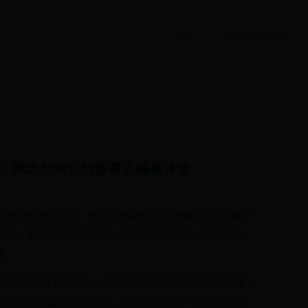
首页
实时信息传递
：球迷如何玩转赛事直播新体验
球迷们的热情逐渐高涨。作为国内领先的在线视频平台，优酷不
出了一系列创新的互动玩法，让球迷们在观看比赛的同时，
验。
球迷可以在比赛开始前，通过优酷APP对比赛结果进行预测，
用户有机会赢取丰厚的奖品，包括现金红包、世界杯周边商