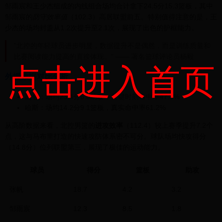
邹雨宸和王少杰组成的内线组合场均合计拿下24.5分15.3篮板，其中
邹雨宸的
防守效率值
（102.3）高居联盟前五。特别值得注意的是，王
少杰的场均封盖从1.2次提升至2.1次，展现了出色的护框能力。
"北控的年轻球员进步明显，数据提升不是偶然，而是训练质量和
比赛阅读能力提高的直接体现。" —— 著名篮球评论员杨毅
点击进入首页
外援数据对比分析
高登：场均23.4分6.8助攻，关键时刻命中率47.3%
哈斯：场均14.2分9.1篮板，真实命中率61.2%
从高阶数据来看，北控男篮的
进攻效率
（112.4）较上赛季提升7.2个
点，这与马布里打造的快速攻防体系密不可分。球队场均快攻得分
（14.8分）位列联盟第三，展现了极佳的运动能力。
球员
得分
篮板
助攻
张帆
18.7
4.2
3.2
邹雨宸
12.3
8.5
1.8