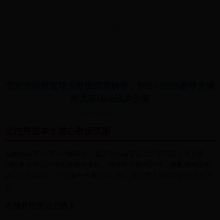
世界杯直播|3v3世界杯|Cabal通信中的世界
杯之声|cabalcomm.com
北京北控男篮球员数据深度解析：2023-2024赛季关键
球员表现与战术价值
2025-04-29 10:01:57
北控男篮本土核心数据亮眼
在刚刚结束的CBA常规赛中，北京北控男篮以黑马姿态闯入季后赛，
球队多名球员打出生涯最佳表现。根据官方技术统计，
张帆
场均贡献
18.7分3.2助攻，三分命中率高达39.8%，成为球队最稳定的外线火力
点。
内线双塔统治力惊人