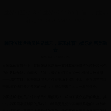
世界杯直播|3v3世界杯|Cabal通信中的世界
杯之声|cabalcomm.com
韩国篮球运动员跨界综艺，展现体育与娱乐的完美融
合
2025-04-27 18:42:26
在国际体育舞台上，韩国篮球运动员一直以其顽强拼搏的精神和出色
的团队协作能力而闻名。然而，最近他们又在另一片领域大放异彩
——综艺节目。这些篮球健儿不仅在赛场上挥洒汗水，更在综艺节目
中展现了他们多才多艺的一面，为观众带来了耳目一新的体验。
韩国篮球运动员在综艺节目中频频亮相，成为了观众热议的焦点。其
中，韩国国家篮球队的几名主力球员更是凭借其幽默风趣的性格和出
色的综艺感，赢得了大量粉丝的喜爱。他们不仅在节目中展示了篮球