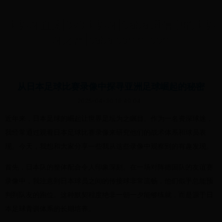
世界杯直播|3v3世界杯|Cabal通信中的世界
杯之声|cabalcomm.com
从日本足球比赛录像中探寻亚洲足球崛起的秘密
2025-04-30 19:49:04
近年来，日本足球的崛起让世界足坛为之瞩目。作为一名资深球迷，
我经常通过观看日本足球比赛录像来研究他们的战术体系和球员表
现。今天，我想和大家分享一些我从这些录像中观察到的有趣发现。
首先，日本队的整体配合令人印象深刻。在一场对阵德国队的友谊赛
录像中，我注意到日本球员之间的传接球非常流畅，他们似乎总能预
判到队友的跑位。这种默契程度绝非一朝一夕能够练就，而是源于日
本足球青训体系的长期培养。