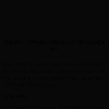
世界杯直播|3v3世界杯|Cabal通信中的世界
杯之声|cabalcomm.com
激情碰撞！世界杯搏击直播比赛全程回顾与精彩瞬间
解析
2025-04-27 21:40:38
昨晚的世界杯搏击直播比赛让全球观众热血沸腾！这场巅峰对决在卡
塔尔卢赛尔体育场震撼上演，来自巴西的“铁拳”卡洛斯与俄罗斯“重炮
手”伊万鏖战五回合，最终以微弱优势险胜。搏击迷们通过多个直播平
台见证了这场技术与力量的完美碰撞。
比赛亮点回顾
第一回合
：伊万率先发起猛攻，连续低扫腿压制卡洛斯，现场