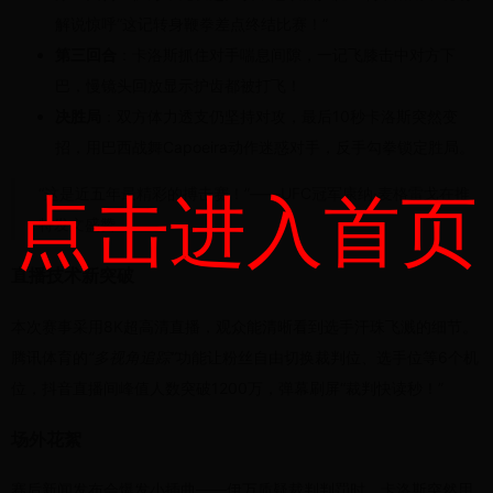
解说惊呼“这记转身鞭拳差点终结比赛！”
第三回合
：卡洛斯抓住对手喘息间隙，一记飞膝击中对方下
巴，慢镜头回放显示护齿都被打飞！
决胜局
：双方体力透支仍坚持对攻，最后10秒卡洛斯突然变
招，用巴西战舞Capoeira动作迷惑对手，反手勾拳锁定胜局。
点击进入首页
“这是近五年最精彩的搏击赛！”——UFC冠军康纳·麦格雷戈在推
特发文盛赞
直播技术新突破
本次赛事采用8K超高清直播，观众能清晰看到选手汗珠飞溅的细节。
腾讯体育的
“多视角追踪”
功能让粉丝自由切换裁判位、选手位等6个机
位，抖音直播间峰值人数突破1200万，弹幕刷屏“裁判快读秒！”
场外花絮
赛后新闻发布会爆发小插曲——伊万质疑裁判判罚时，卡洛斯突然用