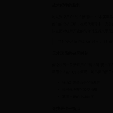
战术纪律的胜利
论坛资深用户"战术板"指出："本届
他们的成功证明，在现代足球中，完善
队在面对组织严密的防守时显得束手无
"11个严格执行战术的球员，往往
天才球员的破局时刻
但论坛另一位活跃用户"魔术脚"提出
星用个人能力打破僵局。姆巴佩的帽子
梅西对阵墨西哥的贴地斩
姆巴佩决赛的凌空抽射
莫德里奇的中场调度
寻找最佳平衡点