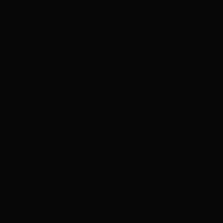
在长达30页的讨论中，大多数论坛成
合。阿根廷队的夺冠之路就是最好的例证
挥空间。
正如论坛版主总结的："战术是骨架，
骨架终将腐朽。"
本文观点整理自阿里扎球员论坛世界杯专题讨论区
世界杯惊魂一刻：比赛刚赢就吐血，球
滑雪滑雪比赛：世界杯赛场上的冰雪激
Copyright © 2