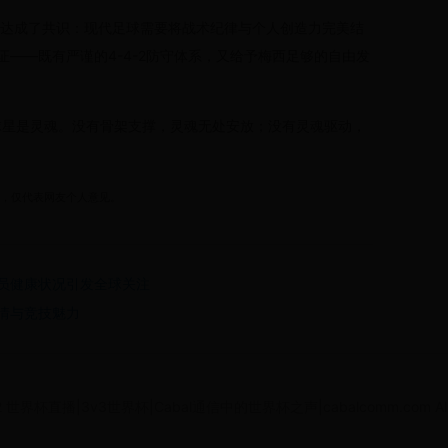
员达成了共识：现代足球需要将战术纪律与个人创造力完美结
——既有严谨的4-4-2防守体系，又给予梅西足够的自由发
球星是灵魂。没有骨架支撑，灵魂无处安放；没有灵魂驱动，
，仅代表网友个人意见。
员健康状况引发全球关注
情与竞技魅力
022 世界杯直播|3v3世界杯|Cabal通信中的世界杯之声|cabalcomm.com All Ri