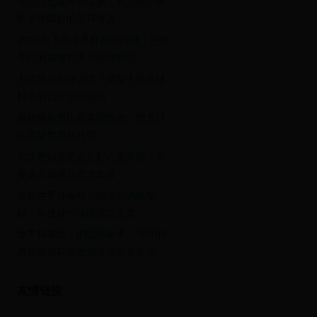
冰岛历史世界杯之旅：从北欧小国
到全球瞩目的足球奇迹
2016年飞碟世界杯精彩回顾：神枪
手们的巅峰对决与经典瞬间
中超球员如何训练？揭秘中国足球
精英的日常训练秘籍
熊静楠最新比赛表现惊艳，助力球
队晋级世界杯八强
大庆世锦赛奖金分配方案揭晓，参
赛选手和观众皆大欢喜
揭秘世界杯标枪运动员的训练秘
籍：从视频中汲取成功之道
世界杯赛场上的隐形杀手：没球的
进攻球员科黑如何改变比赛走向
友情链接