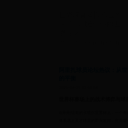
世界杯直播|3v3世界
杯|Cabal通信中的世
界杯之
声|cabalcomm.com
阿里扎球员论坛热议：从世
的平衡
2025-04-25 02:50:54
世界杯赛场上的战术博弈与球
在刚刚结束的卡塔尔世界杯上，一个有
体系遇上天才球员的即兴发挥，究竟哪