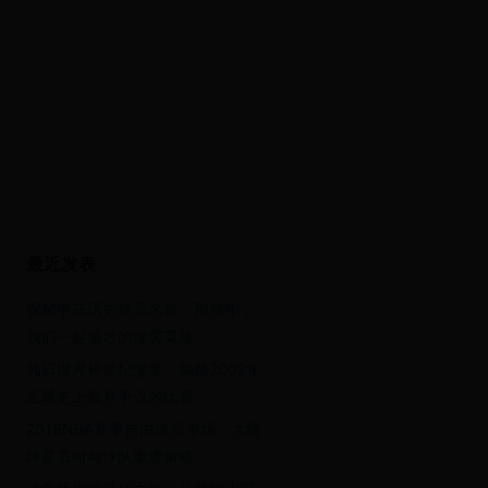
全球球迷交流
赛事通信解读
最近发表
探秘申花历史球员名单：那些年，
我们一起追过的绿茵英雄
韩日世界杯世纪惨案：揭秘2002年
足球史上最具争议的比赛
2019NBA赛季自由球员市场：大牌
球星去向与球队重建策略