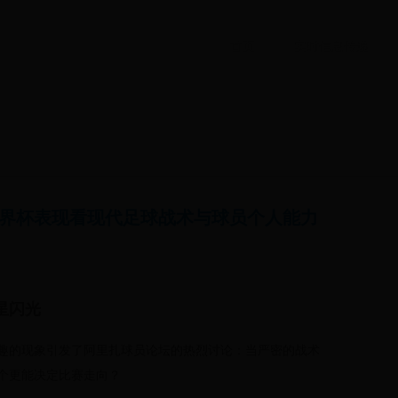
首页
实时信息传递
界杯表现看现代足球战术与球员个人能力
星闪光
趣的现象引发了阿里扎球员论坛的热烈讨论：当严密的战术
个更能决定比赛走向？