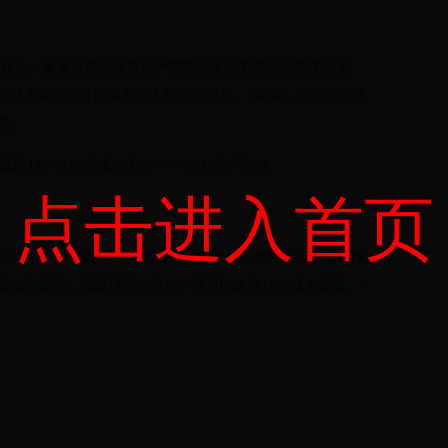
世界杯上，像摩洛哥这样依靠严密防守反击的球队创造了历史。
的战术体系往往能弥补个人能力的不足。"确实，许多传统强
策。
能战胜11个各自为战的天才"——论坛热门评论
点击进入首页
了不同看法："看看梅西在决赛中的表现，关键时刻还是需要球
戏法也证明，顶级球员的灵光一现可以改变任何战术部署。"