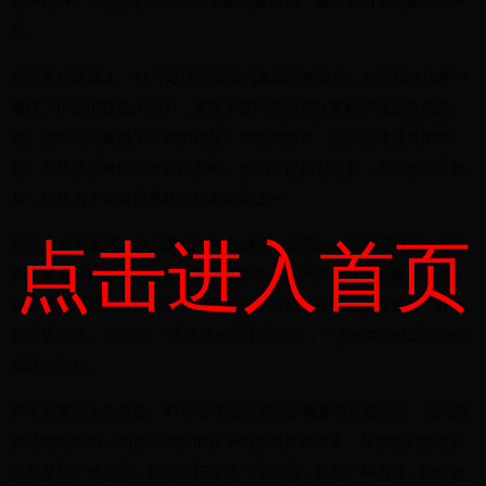
这种精神，让他在职业生涯中不断突破自我，最终成为了国家队的一
员。
在世界杯赛场上，41号足球运动员的表现堪称惊艳。他不仅在比赛中
展现了出色的技战术能力，更在关键时刻为球队贡献了决定性的进
球。他的表现赢得了队友的信任、教练的赞誉，以及全球球迷的喝
彩。尤其是在对阵强敌的比赛中，他的一记精彩远射，不仅锁定了胜
局，也成为了本届世界杯的经典瞬间之一。
点击进入首页
然而，41号足球运动员的成功并非偶然。他深知，足球不仅是一项运
动，更是一种责任和使命。在国家队中，他不仅是球队的重要一员，
更是年轻球员的榜样。他用自己的行动诠释了什么是职业精神，什么
是团队合作。他常说：“足球是一项团队运动，个人的荣誉永远来自于
团队的胜利。”
除了在赛场上的表现，41号足球运动员还积极参与公益活动。他利用
自己的影响力，为贫困地区的孩子们捐赠足球装备，鼓励他们坚持自
己的梦想。他深知，足球不仅仅是一项运动，更是一种力量，能够改