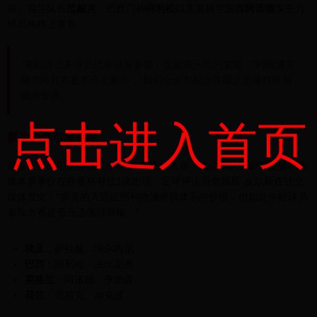
杯。荷兰队长
范戴克
、巴西门神
阿利松
以及英格兰国脚
阿诺德
等主力
球员均榜上有名。
"看到这么多球员代表祖国参赛，这是俱乐部的荣耀。"利物浦主
帅克洛普在发布会上表示，"我们会全力配合各国足协做好球员
健康管理。"
点击进入首页
新生力量引发关注
最令人意外的是苏格兰小将
本·多克
的入选，这位刚从青训营提拔的边
锋本赛季仅在联赛杯有过1次出场。足球评论员詹姆斯·皮尔斯在社交
媒体发文："多克的入选证明利物浦青训体系的价值，但如此年轻球员
参加大赛是否合适值得商榷。"
埃及
：萨拉赫、埃尔内尼
巴西
：阿利松、法比尼奥
英格兰
：阿诺德、亨德森
荷兰
：范戴克、加克波