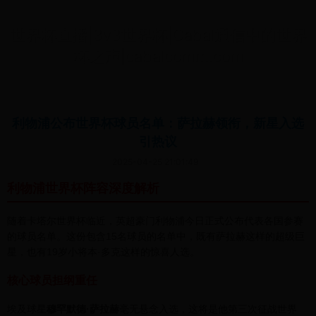
世界杯直播|3v3世界杯|Cabal通信中的世界
杯之声|cabalcomm.com
利物浦公布世界杯球员名单：萨拉赫领衔，新星入选
引热议
2025-04-25 21:01:49
利物浦世界杯阵容深度解析
随着卡塔尔世界杯临近，英超豪门利物浦今日正式公布代表各国参赛
的球员名单。这份包含15名球员的名单中，既有萨拉赫这样的超级巨
星，也有19岁小将本·多克这样的惊喜人选。
核心球员担纲重任
埃及球星
穆罕默德·萨拉赫
毫无悬念入选，这将是他第三次征战世界