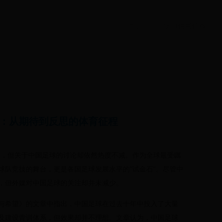
首页
实时信息传递
：从期待到反思的体育征程
帷幕，但关于中国足球的讨论却依然热度不减。作为全球最受瞩
球队竞技的舞台，更是各国足球发展水平的“试金石”。尽管中
，但外媒对中国足球的关注却并未减少。
与希望》的文章中指出，中国足球在过去十年中投入了大量
及建设青训体系，但效果却并不理想。文章认为，中国足球