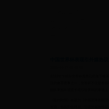
世界杯直播|3v3世界
杯|Cabal通信中的世
界杯之
声|cabalcomm.com
中国世界杯表现引外媒热议
2025-04-27 03:46:52
2022年卡塔尔世界杯虽然已经落下
目的体育赛事之一，世界杯不仅是各国
国队未能出现在卡塔尔世界杯的赛场上
《纽约时报》在题为《中国足球的困境
资源，包括归化球员、引进外籍教练以