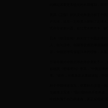
的崛起需要更系统化的长期规划，而非
英国《卫报》则从文化角度分析了中国
乒乓球，这在一定程度上限制了足球人
式存在诸多问题，如过度依赖资本、缺
日本《朝日新闻》则关注了中国足球的
入，但与日本、韩国等亚洲足球强国相
议，中国足球应借鉴日本的经验，从基
尽管外媒对中国足球的评价褒贬不一，
如德国《明镜周刊》所言：“中国足球
革。”或许，只有真正从基础做起，中
对于中国球迷而言，世界杯不仅是一场
交媒体上写道：“我们期待的不是奇迹
中找到属于自己的道路，真正实现从“足