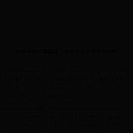
世界杯直播|3v3世界杯|Cabal通信中的世界
杯之声|cabalcomm.com
播求全部比赛回顾：泰拳天王的传奇与遗憾
2025-04-26 09:27:32
在全球体育迷的热切关注下，播求的全部比赛再次成为焦点。作为泰
拳界的传奇人物，播求以其独特的风格和卓越的技艺征服了无数观
众。从年轻时的初出茅庐到如今的功成名就，播求的比赛不仅是一场
场竞技，更是一次次对自我极限的挑战。
播求的全部比赛记录中，最为人称道的无疑是他在泰拳领域的统治
力。无论是国内赛事还是国际比赛，播求总能以摧枯拉朽之势击败对
手。他的比赛中，无论是快速的组合拳还是精准的扫腿，都展现了他