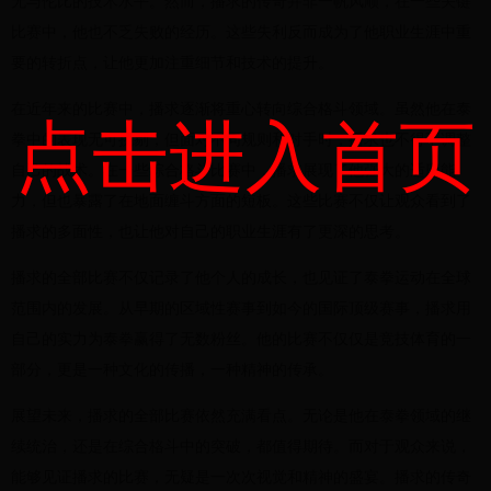
无与伦比的技术水平。然而，播求的传奇并非一帆风顺，在一些关键
比赛中，他也不乏失败的经历。这些失利反而成为了他职业生涯中重
要的转折点，让他更加注重细节和技术的提升。
在近年来的比赛中，播求逐渐将重心转向综合格斗领域。虽然他在泰
点击进入首页
拳中的表现无可挑剔，但面对不同规则和对手时，播求也不得不调整
自己的战术。在一些综合格斗比赛中，播求展现了他强大的适应能
力，但也暴露了在地面缠斗方面的短板。这些比赛不仅让观众看到了
播求的多面性，也让他对自己的职业生涯有了更深的思考。
播求的全部比赛不仅记录了他个人的成长，也见证了泰拳运动在全球
范围内的发展。从早期的区域性赛事到如今的国际顶级赛事，播求用
自己的实力为泰拳赢得了无数粉丝。他的比赛不仅仅是竞技体育的一
部分，更是一种文化的传播，一种精神的传承。
展望未来，播求的全部比赛依然充满看点。无论是他在泰拳领域的继
续统治，还是在综合格斗中的突破，都值得期待。而对于观众来说，
能够见证播求的比赛，无疑是一次次视觉和精神的盛宴。播求的传奇