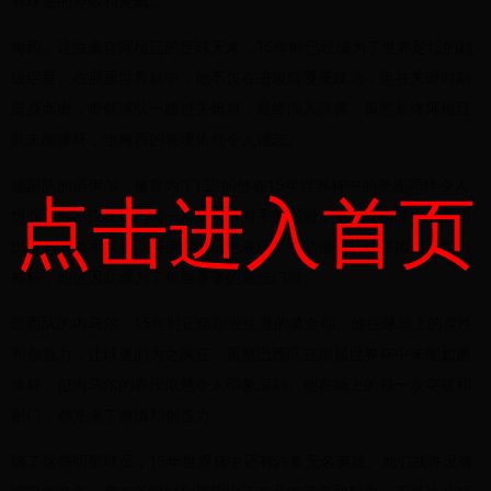
界球迷的尊敬和爱戴。
梅西，这位来自阿根廷的足球天才，15年时已经成为了世界足坛的超
级巨星。在那届世界杯中，他不仅在进攻端屡屡建功，更在关键时刻
挺身而出，带领球队一路过关斩将，最终闯入决赛。虽然最终阿根廷
队未能捧杯，但梅西的表现依然令人难忘。
德国队的诺伊尔，被誉为“门卫”的他在15年世界杯中的表现同样令人
点击进入首页
惊叹。他不仅在球门前一次次化解对手的威胁，更在攻防转换中展现
出极高的战术素养。诺伊尔的出色表现，帮助德国队最终捧起了大力
神杯，他也因此成为了那届赛事的最佳门将。
巴西队的内马尔，15年时正值职业生涯的黄金期。他在球场上的灵性
和创造力，让球迷们为之疯狂。虽然巴西队在那届世界杯中未能如愿
捧杯，但内马尔的表现依然令人印象深刻。他在场上的每一次突破和
射门，都充满了激情和创造力。
除了这些明星球员，15年世界杯中还有许多无名英雄。他们或许没有