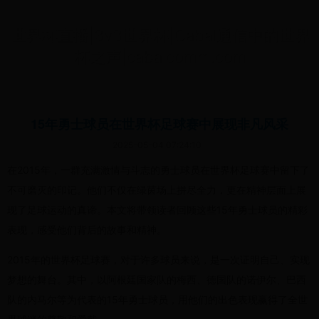
世界杯直播|3v3世界杯|Cabal通信中的世界
杯之声|cabalcomm.com
15年勇士球员在世界杯足球赛中展现非凡风采
2025-05-04 07:24:10
在2015年，一群充满激情与斗志的勇士球员在世界杯足球赛中留下了
不可磨灭的印记。他们不仅在绿茵场上拼尽全力，更在精神层面上展
现了足球运动的真谛。本文将带领读者回顾这些15年勇士球员的精彩
表现，感受他们背后的故事和精神。
2015年的世界杯足球赛，对于许多球员来说，是一次证明自己、实现
梦想的舞台。其中，以阿根廷国家队的梅西、德国队的诺伊尔、巴西
队的内马尔等为代表的15年勇士球员，用他们的出色表现赢得了全世