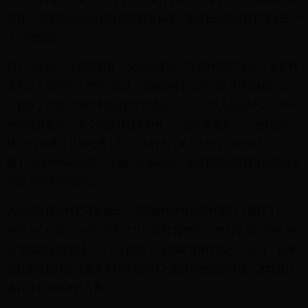
提升！”尽管Adidas声称这款球更加精准，但球员们却觉得它更像是一
个“定时炸弹”。
到了2022年卡塔尔世界杯，Adidas推出了全新的用球“旅程”。这款球
采用了全新的低空气阻力设计，号称能够在比赛中提供更加稳定的飞
行轨迹。然而，这款球在比赛中的表现却让不少球员感到“不适”。有
中场球员表示：“这个球的触感太奇怪了，完全不像是一个传统的足
球！”而前锋球员则吐槽：“这个球的飞行速度太快了，根本无法控
制！”尽管Adidas在设计上做了许多改进，但球员们却觉得这款球依然
没能达到他们的期望。
从这些吐槽中我们可以看出，尽管现代科技在足球设计上取得了巨大
的进步，但球员们更在意的还是足球的“传统感”。他们更喜欢那种“熟
悉”的触感和控制感，而不是那些“花里胡哨”的科技噱头。或许，未来
的世界杯用球设计需要在科技与传统之间找到更好的平衡，才能真正
赢得球员和球迷的喜爱。