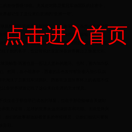
二的身份晋级16强。尤其是对阵卫冕冠军德国队的比赛中，
世界都记住了这位来自亚洲的“亚洲一哥”。
点击进入首页
亚球员詹姆斯·罗德里格斯同样让人印象深刻。虽然他在摩纳哥
在世界杯前，他的名字并不像C罗、梅西那样家喻户晓。然
2次助攻的表现成为了最佳射手，并带领哥伦比亚队历史性地
记住了他的名字，也让哥伦比亚足球在世界舞台上焕发光彩。
尔球员帕普·西塞也是一匹让人意外的黑马。当时，塞内加尔队
们。然而，在小组赛中，西塞的出色发挥帮助塞内加尔队以
决赛中淘汰了卫冕冠军法国队。西塞在这届世界杯上的表现不仅
，也让全世界球迷记住了这位来自非洲的天才球员。
不仅仅在于那些早已成名的球星，也在于那些能够在关键时
实力和努力证明，足球的世界永远充满惊喜和可能。无论是孙兴
西塞，他们的故事都激励着更多的年轻球员，让他们相信只要努
放异彩。