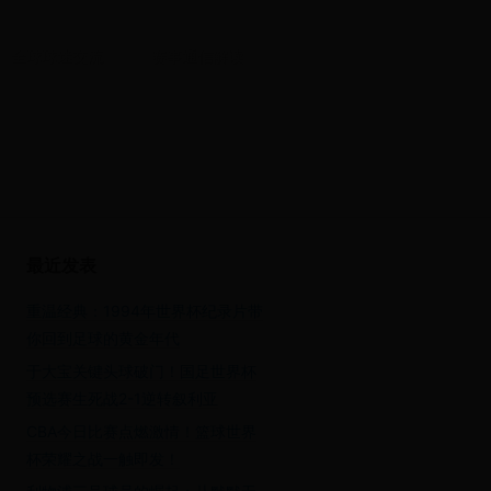
全球球迷交流
赛事通信解读
最近发表
重温经典：1994年世界杯纪录片带
你回到足球的黄金年代
于大宝关键头球破门！国足世界杯
预选赛生死战2-1逆转叙利亚
CBA今日比赛点燃激情！篮球世界
杯荣耀之战一触即发！