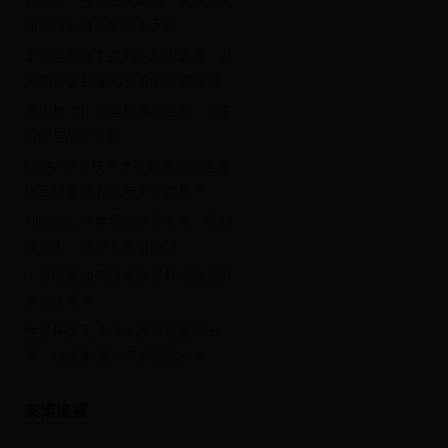
利物浦三号球员的崛起：从默默无
闻到球队核心的传奇之路
足球世界杯主裁判的权力边界：从
判罚争议到规则改革的深层探讨
塞内加尔比赛全程视频回顾：精彩
瞬间与战术分析
NCAA球员技术水平如何影响世界
杯足球赛的表现与未来趋势？
利物浦公布世界杯球员名单：萨拉
赫领衔，新星入选引热议
中超联赛如何借鉴世界杯经验提升
竞技水平？
世界杯惊天冷门！西班牙意外出
局，传统豪强为何折戟沉沙？
友情链接