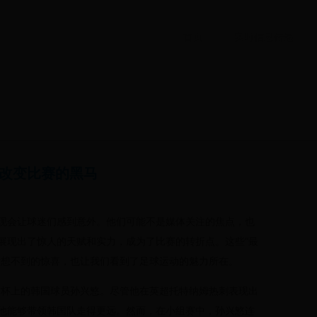
首页
实时信息传递
改变比赛的黑马
现会让球迷们感到意外。他们可能不是媒体关注的焦点，也
展现出了惊人的天赋和实力，成为了比赛的转折点。这些“最
意想不到的惊喜，也让我们看到了足球运动的魅力所在。
世界杯上的韩国球员孙兴慜。尽管他在英超托特纳姆热刺表现出
他能够带领韩国队走得更远。然而，在小组赛中，孙兴慜连