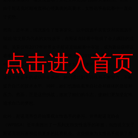
由于斯诺克对精准度和心理素质的高要求，女性选手在比赛中一直处
于劣势。
然而，近年来，情况发生了显著变化。以中国选手吴安仪和英国选手
瑞妮·埃文斯为代表的女性选手，在斯诺克比赛中取得了令人瞩目的成
绩。吴安仪在2017年世界女子斯诺克锦标赛中夺冠，成为首位获得该
点击进入首页
赛事冠军的亚洲女性。而瑞妮·埃文斯则在2019年世界斯诺克锦标赛
中首次闯入正赛，成为历史上首位参加该赛事的女性选手。
这些女性选手的成功并非偶然。她们通过刻苦训练和不懈努力，不断
提升自己的技术水平。同时，她们也面临着来自社会和媒体的质疑和
压力。然而，正是这些挑战，激发了她们的斗志，使她们更加坚定地
追求自己的梦想。
此外，斯诺克界也开始重视女性选手的参与。世界斯诺克协会
（WPBSA）近年来推出了一系列支持女性选手的举措，包括设立女子
斯诺克巡回赛和提供更多的比赛机会。这些措施为女性选手提供了展