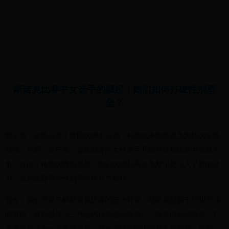
世界杯直播|3v3世界杯|Cabal通信中的世界
杯之声|cabalcomm.com
斯诺克比赛中女选手的崛起：她们如何打破性别壁
垒？
2025-05-20 22:59:21
斯诺克，这项起源于英国的绅士运动，长期以来都被视为男性的专属
领域。然而，近年来，越来越多的女性选手开始在这项比赛中崭露头
角，打破了传统的性别壁垒。她们的崛起不仅为斯诺克注入了新的活
力，也为体育界的性别平等树立了榜样。
首先，我们需要了解斯诺克比赛的历史背景。斯诺克起源于19世纪末
的英国，最初是作为一种室内娱乐活动而流行。随着时间的推移，它
逐渐发展成为一项竞技运动，并在全球范围内拥有大量粉丝。然而，