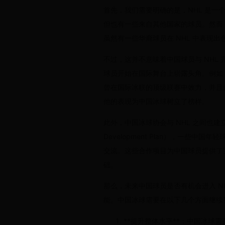
首先，我们需要明确的是，NHL 是
但也有一些来自其他国家的球员。然而
虽然有一些华裔球员在 NHL 中表现
不过，这并不意味着中国球员与 NHL
球员开始在国际舞台上崭露头角。例如，叶劲
曾在国际冰联的顶级联赛中效力，并且
他的表现为中国冰球树立了榜样。
此外，中国冰球协会与 NHL 之间也建立了
Development Plan），一些中
交流。这些合作项目为中国球员提供了宝
础。
那么，未来中国球员是否有机会进入 N
能。中国冰球需要在以下几个方面继续
**提升整体水平**：中国冰球