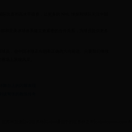
多国际比赛和高水平联赛，让更多的 NHL 球探和球队关注中国
L 俱乐部和北美冰球体系建立更紧密的合作关系，为球员提供更多
中国球员，但中国冰球正在朝着正确的方向前进。只要我们继续
 的赛场上展现风采。
杯舞台上的闪耀表现
剑拔弩张的教练传奇
022 世界杯直播|3v3世界杯|Cabal通信中的世界杯之声|cabalcomm.com All Ri