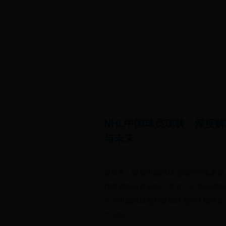
世界杯直播|3v3世界
杯|Cabal通信中的世
界杯之
声|cabalcomm.com
NHL中国球员现状：深度
与未来
2025-04-27 10:00:51
近年来，随着中国冰球运动的快速发展
球联赛中崭露头角。其中，北美冰球职
为了中国冰球爱好者和球员的终极目标。
个问题。