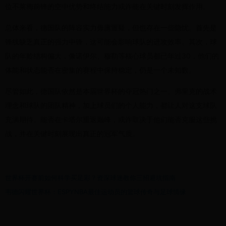
位不莱梅前锋的空中优势和终结能力或许能在关键时刻发挥作用。
总体来看，德国队的阵容实力毋庸置疑，但也存在一些隐忧。首先是
锋线缺乏真正的强力中锋，这可能会影响球队的进攻效率。其次，球
队的年龄结构偏大，像诺伊尔、穆勒等核心球员都已年过30，他们的
体能和状态能否在密集的赛程中保持稳定，仍是一个未知数。
尽管如此，德国队依然是本届世界杯的夺冠热门之一。弗里克的战术
理念和球队的团队精神，加上球员们的个人能力，都让人对这支球队
充满期待。能否在卡塔尔重返巅峰，或许取决于他们能否克服这些挑
战，并在关键时刻展现出真正的冠军气质。
世界杯开赛前如何科学买足彩？资深球迷教你三招避坑指南
韦德闪耀世界杯：ESPYNBA最佳运动员的篮球传奇与足球情缘