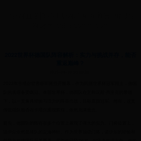
世界杯直播|3v3世界杯|Cabal通信中的世界
杯之声|cabalcomm.com
2022世界杯德国队阵容解析：实力与挑战并存，能否
重返巅峰？
2025-04-29 20:39:26
2022年卡塔尔世界杯即将拉开帷幕，作为四届世界杯冠军得主，德国
队的表现备受瞩目。本届世界杯，德国队在主帅汉斯·弗里克的带领
下，以一支兼具经验与活力的阵容出战，目标直指冠军。然而，这支
传统强队能否在卡塔尔重现辉煌，依然充满悬念。
首先，德国队的阵容在多个位置上展现了强大的实力。门将位置上，
诺伊尔依然是球队的定海神针。作为世界顶级门将，诺伊尔的经验和
领导力对德国队至关重要。尽管他已经36岁，但状态依旧出色，他的