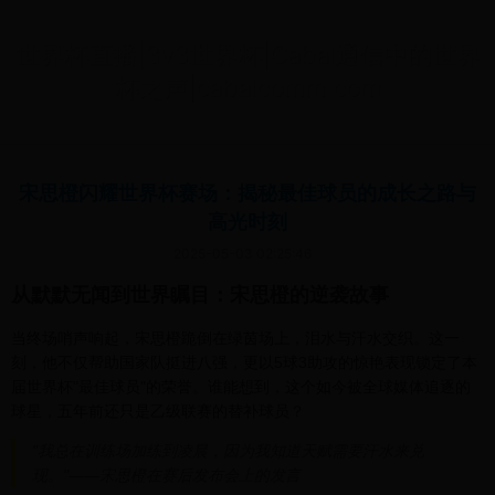
世界杯直播|3v3世界杯|Cabal通信中的世界
杯之声|cabalcomm.com
宋思橙闪耀世界杯赛场：揭秘最佳球员的成长之路与
高光时刻
2025-05-03 02:25:46
从默默无闻到世界瞩目：宋思橙的逆袭故事
当终场哨声响起，宋思橙跪倒在绿茵场上，泪水与汗水交织。这一
刻，他不仅帮助国家队挺进八强，更以5球3助攻的惊艳表现锁定了本
届世界杯"最佳球员"的荣誉。谁能想到，这个如今被全球媒体追逐的
球星，五年前还只是乙级联赛的替补球员？
"我总在训练场加练到凌晨，因为我知道天赋需要汗水来兑
现。"——宋思橙在赛后发布会上的发言