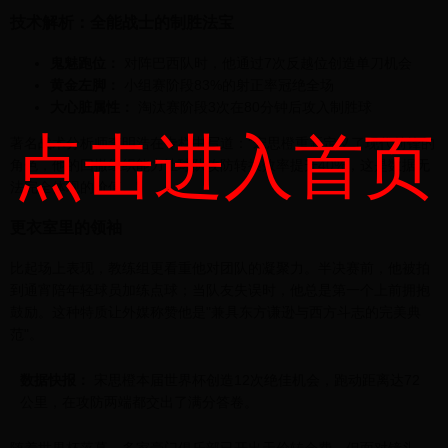
技术解析：全能战士的制胜法宝
鬼魅跑位：
对阵巴西队时，他通过7次反越位创造单刀机会
黄金左脚：
小组赛阶段83%的射正率冠绝全场
大心脏属性：
淘汰赛阶段3次在80分钟后攻入制胜球
点击进入首页
著名战术分析师李明浩在专栏中写道："宋思橙重新定义了现代前锋的
角色，他的回撤组织能力让球队攻防转换效率提升40%，这是数据无
法完全体现的价值。"
更衣室里的领袖
比起场上表现，教练组更看重他对团队的凝聚力。半决赛前，他被拍
到通宵陪年轻球员加练点球；当队友失误时，他总是第一个上前拥抱
鼓励。这种特质让外媒称赞他是"兼具东方谦逊与西方斗志的完美典
范"。
数据快报：
宋思橙本届世界杯创造12次绝佳机会，跑动距离达72
公里，在攻防两端都交出了满分答卷。
随着世界杯落幕，多家豪门俱乐部已开出天价转会费。但面对镜头，