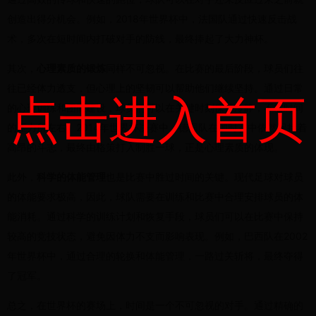
创造出得分机会。例如，2018年世界杯中，法国队通过快速反击战
术，多次在短时间内打破对手的防线，最终捧起了大力神杯。
其次，
心理素质的锻炼
同样不可忽视。在比赛的最后阶段，球员们往
往已经体力透支，但心理上的坚韧可以帮助他们继续坚持。通过日常
点击进入首页
的心理训练和团队建设，球员们可以在关键时刻保持冷静，不被时间
的压力所左右。2014年世界杯决赛中，德国队在加时赛中依然保持着
高昂的斗志，最终由格策打入制胜一球，正是心理素质的体现。
此外，
科学的体能管理
也是比赛中胜过时间的关键。现代足球对球员
的体能要求极高，因此，球队需要在训练和比赛中合理安排球员的体
能消耗。通过科学的训练计划和恢复手段，球员们可以在比赛中保持
较高的竞技状态，避免因体力不支而影响表现。例如，巴西队在2002
年世界杯中，通过合理的轮换和体能管理，一路过关斩将，最终夺得
了冠军。
总之，在世界杯的赛场上，时间是一个不可忽视的对手。通过精确的