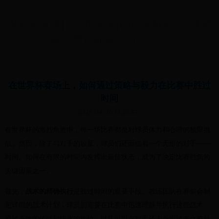
世界杯直播|3v3世界杯|Cabal通信中的世界
杯之声|cabalcomm.com
在世界杯赛场上，如何通过策略与毅力在比赛中胜过
时间
2025-04-26 18:56:57
在世界杯的激烈角逐中，每一场比赛都是对球员体力和心理的极限挑
战。然而，除了与对手的较量，球员们还面临着一个无形的对手——
时间。如何在有限的时间内发挥出最佳状态，成为了决定比赛胜负的
关键因素之一。
首先，
战术的精确执行
是胜过时间的重要手段。教练团队在赛前会制
定详细的战术计划，球员们需要在比赛中迅速理解并执行这些战术。
通过高效的传球和快速的跑位，球队可以在对手还未反应过来之前就