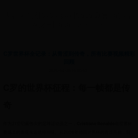
世界杯直播|3v3世界杯|Cabal通信中的世界
杯之声|cabalcomm.com
C罗世界杯全记录：从青涩到传奇，所有比赛视频精彩
回顾
2025-04-26 19:50:02
C罗的世界杯征程：每一帧都是传
奇
作为21世纪最伟大的足球运动员之一，
Cristiano Ronaldo
在世界杯
赛场上的表现永远值得回味。从2006年德国世界杯的青涩亮相，到