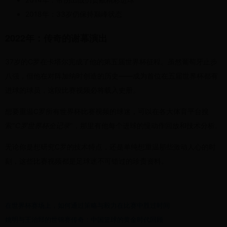
2018年：33岁仍保持巅峰状态
2022年：传奇的谢幕演出
37岁的C罗在卡塔尔完成了他的第五届世界杯征程。虽然葡萄牙止步
八强，但他在对阵加纳时创造的历史——成为首位在五届世界杯都有
进球的球员，这段比赛视频必将载入史册。
想要重温C罗所有世界杯比赛视频的球迷，可以在各大体育平台搜
索"
C罗世界杯全记录
"，那里有他每个进球的慢动作回放和技术分析。
无论你是想研究C罗的技术特点，还是单纯想重温那些激动人心的时
刻，这些比赛视频都是足球迷不可错过的珍贵资料。
在世界杯赛场上，如何通过策略与毅力在比赛中胜过时间
姚明与王治郅的世锦赛传奇：中国篮球的黄金时代回顾