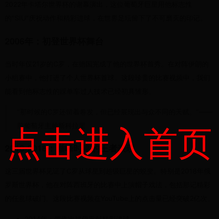
2022年卡塔尔世界杯的谢幕演出，这位葡萄牙巨星用他标志性
的"SIU"庆祝动作和精彩进球，在世界足坛留下了不可磨灭的印记。
2006年：初登世界杯舞台
当时年仅21岁的C罗，在德国完成了他的世界杯首秀。在对阵伊朗的
小组赛中，他打进了个人世界杯首球。这段珍贵的比赛视频中，我们
能看到他标志性的踩单车过人技术已经初具雏形。
"那时候的C罗还留着卷发，但已经展现出与众不同的天赋。"——
前葡萄牙主帅斯科拉里
点击进入首页
2010-2018：巅峰时期的王者表现
这三届世界杯见证了C罗从球星到超级巨星的蜕变。特别是2018年俄
罗斯世界杯，他在对阵西班牙的比赛中上演帽子戏法，包括那记精彩
的任意球破门。这段比赛视频在YouTube上的点击量已经突破2亿次。
2014年：带伤出战仍贡献精彩进球