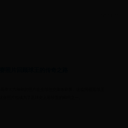
首页
实时信息传递
赛照片回顾球王的传奇之路
梅西高举大力神杯的照片在全球社交媒体刷屏。这位阿根廷球王
这张照片也成为了足球史上最珍贵的瞬间之一。