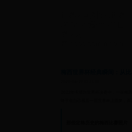
世界杯直播|3v3世界
杯|Cabal通信中的世
界杯之
声|cabalcomm.com
梅西世界杯经典瞬间：从比
2025-04-27 13:21:31
2022年卡塔尔世界杯决赛中，一张
终于在自己最后一届世界杯上圆梦，而
那些定格历史的梅西比赛照片