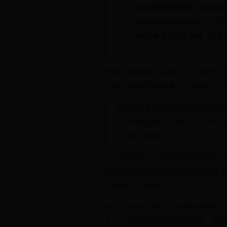
2014年巴西世界杯
：梅西凝
2018年俄罗斯世界杯
：对阵
2022年卡塔尔世界杯
：决赛
资深体育摄影师卡洛斯·马丁内斯回忆
的每个动作都充满故事性，特别是当比
"梅西在世界杯上的照片不仅是体育
2022年加冕时的王者风范，这些照
丽亚·费尔南德斯
在社交媒体时代，梅西的比赛照片往往
#Messi标签的照片在全球范围内获
迷集体记忆的载体。
如今，当我们回看这些珍贵的比赛照片
天才少年到足球传奇的完整蜕变。这些