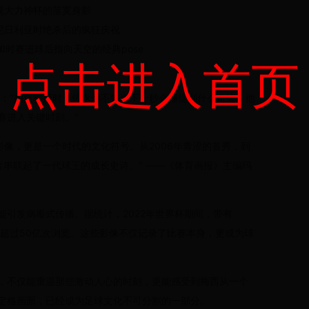
视大力神杯的落寞身影
尼日利亚时绝杀后的疯狂庆祝
加时赛进球后指向天空的经典pose
点击进入首页
道："拍摄梅西时，你永远不知道下一秒会捕捉到什么奇迹。他
赛进入关键时刻。"
影像，更是一个时代的文化符号。从2006年青涩的首秀，到
片串联起了一代球王的成长史诗。" ——《体育画报》主编玛
能引发病毒式传播。据统计，2022年世界杯期间，带有
得了超过50亿次浏览。这些影像不仅记录了比赛本身，更成为球
，不仅能重温那些激动人心的时刻，更能感受到梅西从一个
定格画面，已经成为足球文化不可分割的一部分。