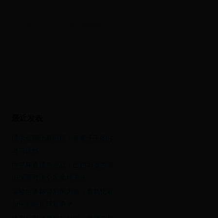
全球球迷交流
赛事通信解读
最近发表
播求全部比赛回顾：泰拳天王的传
奇与遗憾
世界杯直播焦点战：巴西与墨西哥
的绿茵对决引发全球关注
揭秘世界杯背后的内幕：赛马比赛
如何影响足球赛事？