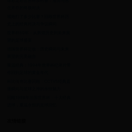
体彩足彩世界杯加时赛：激情与悬
念并存的终极对决
嘴炮打了多少比赛？回顾世界杯历
史上的经典对决与争议瞬间
世界杯50年：从辉煌历史到未来展
望的足球盛宴
德国世界杯定妆：历史瞬间与未来
展望的完美融合
重温经典：1994年世界杯纪录片带
你回到足球的黄金年代
科比传奇比赛回顾：CCTV5经典直
播瞬间与篮球之神的永恒魅力
回顾1998年法国世界杯：十大经典
进球，重温永恒的足球回忆
友情链接