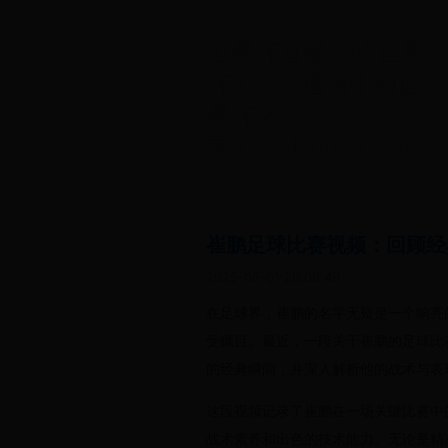
世界杯直播|3v3世界
杯|Cabal通信中的世
界杯之
声|cabalcomm.com
崔鹏足球比赛视频：回顾经
2025-05-01 20:09:49
在足球界，崔鹏的名字无疑是一个响亮
受瞩目。最近，一段关于崔鹏的足球比
的经典瞬间，并深入解析他的战术与表
这段视频记录了崔鹏在一场关键比赛中
战术素养和出色的技术能力。无论是精