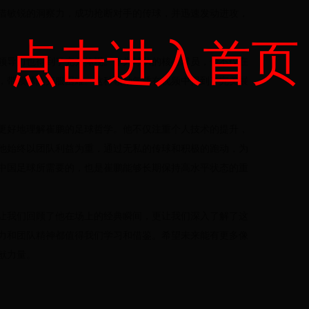
借敏锐的洞察力，成功抢断对手的传球，并迅速发动进攻，
点击进入首页
领导力也得到了充分体现。作为球队的核心球员，他不仅在
，带领球队克服困难。这种领袖气质在视频中得到了完美展
更好地理解崔鹏的足球哲学。他不仅注重个人技术的提升，
他始终以团队利益为重，通过无私的传球和积极的跑动，为
中国足球所需要的，也是崔鹏能够长期保持高水平状态的重
让我们回顾了他在场上的经典瞬间，更让我们深入了解了这
力和团队精神都值得我们学习和借鉴。希望未来能有更多像
献力量。