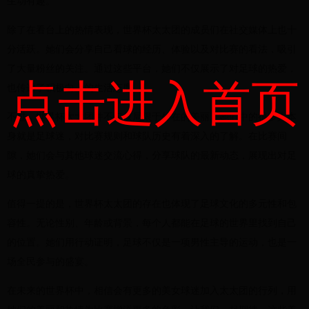
生动有趣。
除了在看台上的热情表现，世界杯太太团的成员们在社交媒体上也十
分活跃。她们会分享自己看球的经历、体验以及对比赛的看法，吸引
了大量粉丝的关注。通过这些平台，她们不仅展示了对足球的热爱，
点击进入首页
也传递了积极向上的生活态度。
不过，世界杯太太团并不仅仅局限于外在的美丽。她们中的很多人本
身就是足球迷，对比赛规则和球队历史有着深入的了解。在比赛间
隙，她们会与其他球迷交流心得，分享球队的最新动态，展现出对足
球的真挚热爱。
值得一提的是，世界杯太太团的存在也体现了足球文化的多元性和包
容性。无论性别、年龄或背景，每个人都能在足球的世界里找到自己
的位置。她们用行动证明，足球不仅是一项男性主导的运动，也是一
场全民参与的盛宴。
在未来的世界杯中，相信会有更多的美女球迷加入太太团的行列，用